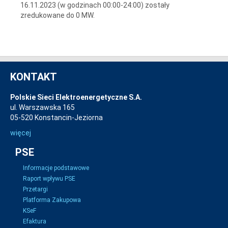
16.11.2023 (w godzinach 00:00-24:00) zostały
zredukowane do 0 MW.
KONTAKT
Polskie Sieci Elektroenergetyczne S.A.
ul. Warszawska 165
05-520 Konstancin-Jeziorna
więcej
PSE
Informacje podstawowe
Raport wpływu PSE
Przetargi
Platforma Zakupowa
KSeF
Efaktura