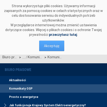
Przejdź do komentarzy
Strona wykorzystuje pliki cookies. Używamy informacji
zapisanych za pomocą cookies w celach statystycznych oraz w
celu dostosowania serwisu do indywidualnych potrzeb
użytkowników.
W przeglądarce internetowej można zmienić ustawienia
dotyczące cookies. Więcej o plikach cookies i o ochronie Twojej
prywatności
przeczytasz tutaj
.
Akceptuję
Biuro prasowe
Komunikaty OSP
Komunikat OSP dotyczący ograniczenia alokowanych praw przesyłowych w dniach 15-16.11.2023
>
>
BIURO PRASOWE
Aktualności
Komunikaty OSP
Prosto o energetyce
Jak funkcjonuje Krajowy System Elektroenergetyczny?