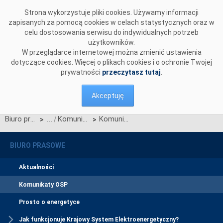
Przejdź do komentarzy
Strona wykorzystuje pliki cookies. Używamy informacji
zapisanych za pomocą cookies w celach statystycznych oraz w
celu dostosowania serwisu do indywidualnych potrzeb
użytkowników.
W przeglądarce internetowej można zmienić ustawienia
dotyczące cookies. Więcej o plikach cookies i o ochronie Twojej
prywatności
przeczytasz tutaj
.
Akceptuję
Biuro prasowe
Komunikaty OSP
Komunikat OSP dotyczący ograniczenia alokowanych praw przesyłowych w dniach 21-22.10.2023
>
>
BIURO PRASOWE
Aktualności
Komunikaty OSP
Prosto o energetyce
Jak funkcjonuje Krajowy System Elektroenergetyczny?