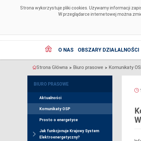
Przejdź do komentarzy
Strona wykorzystuje pliki cookies. Używamy informacji za
W przeglądarce internetowej można zmien
O NAS
OBSZARY DZIAŁALNOŚCI
Strona Główna
Biuro prasowe
Komunikaty O
>
>
BIURO PRASOWE
1
Aktualności
K
Komunikaty OSP
W
Prosto o energetyce
Jak funkcjonuje Krajowy System
Elektroenergetyczny?
In