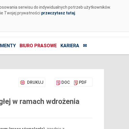
tosowania serwisu do indywidualnych potrzeb użytkowników.
nie Twojej prywatności
przeczytasz tutaj
.
MENTY
BIURO PRASOWE
KARIERA
✉
DRUKUJ
DOC
PDF
głej w ramach wdrożenia
cym (praca równoległa)
, zgodnie z‍