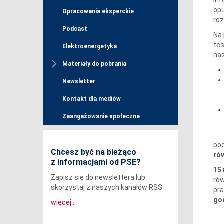
opu
Opracowania eksperckie
roz
Podcast
Na 
tes
Elektroenergetyka
nas
Materiały do pobrania
Newsletter
Kontakt dla mediów
Zaangażowanie społeczne
poc
Chcesz być na bieżąco
ró
z informacjami od PSE?
15 
Zapisz się do newslettera lub
rów
skorzystaj z naszych kanałów RSS.
pra
god
więcej...