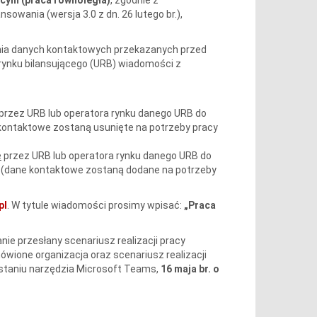
ania (wersja 3.0 z dn. 26 lutego br.),
nienia danych kontaktowych przekazanych przed
rynku bilansującego (URB) wiadomości z
przez URB lub operatora rynku danego URB do
kontaktowe zostaną usunięte na potrzeby pracy
e
przez URB lub operatora rynku danego URB do
j
(dane kontaktowe zostaną dodane na potrzeby
pl
. W tytule wiadomości prosimy wpisać:
„Praca
nie przesłany scenariusz realizacji pracy
wione organizacja oraz scenariusz realizacji
zystaniu narzędzia Microsoft Teams,
16 maja br. o