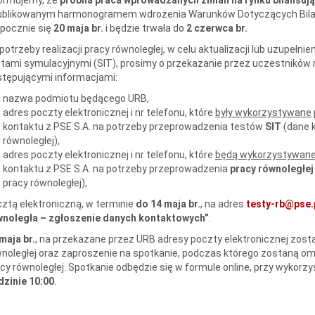
blikowanym harmonogramem wdrożenia Warunków Dotyczących Bilansow
pocznie się
20 maja br.
i będzie trwała do
2 czerwca br.
potrzeby realizacji pracy równoległej, w celu aktualizacji lub uzupeł
tami symulacyjnymi (SIT), prosimy o przekazanie przez uczestników 
tępującymi informacjami:
nazwa podmiotu będącego URB,
adres poczty elektronicznej i nr telefonu, które
były wykorzystywane
kontaktu z PSE S.A. na potrzeby przeprowadzenia testów
SIT
(dane 
równoległej),
adres poczty elektronicznej i nr telefonu, które
będą wykorzystywan
kontaktu z PSE S.A. na potrzeby przeprowadzenia
pracy równoległe
pracy równoległej),
ztą elektroniczną, w terminie
do 14 maja br.
, na adres
testy-rb@pse.
wnoległa – zgłoszenie danych kontaktowych”
.
maja br.
, na przekazane przez URB adresy poczty elektronicznej zosta
noległej oraz zaproszenie na spotkanie, podczas którego zostaną omó
cy równoległej. Spotkanie odbędzie się w formule online, przy wykor
zinie 10:00
.