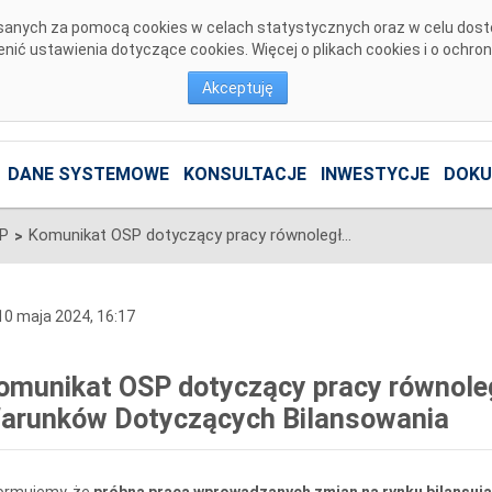
pisanych za pomocą cookies w celach statystycznych oraz w celu dos
ić ustawienia dotyczące cookies. Więcej o plikach cookies i o ochro
Akceptuję
DANE SYSTEMOWE
KONSULTACJE
INWESTYCJE
DOKU
SP
Komunikat OSP dotyczący pracy równoległej w ramach wdrożenia Warunków Dotyczących Bilansowania
>
0 maja 2024, 16:17
omunikat OSP dotyczący pracy równole
arunków Dotyczących Bilansowania
formujemy, że
próbna praca wprowadzanych zmian na rynku bilansują