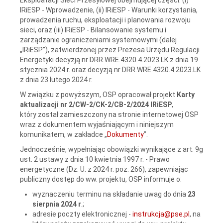
IRiESP - Wprowadzenie, (ii) IRiESP - Warunki korzystania,
prowadzenia ruchu, eksploatacji i planowania rozwoju
sieci, oraz (iii) IRiESP - Bilansowanie systemu i
zarządzanie ograniczeniami systemowymi (dalej
„IRiESP”), zatwierdzonej przez Prezesa Urzędu Regulacji
Energetyki decyzją nr DRR.WRE.4320.4.2023.LK z dnia 19
stycznia 2024 r. oraz decyzją nr DRR.WRE.4320.4.2023.LK
z dnia 23 lutego 2024 r.
W związku z powyższym, OSP opracował projekt
Karty
aktualizacji nr 2/CW-2/CK-2/CB-2/2024 IRiESP
,
który został zamieszczony na stronie internetowej OSP
wraz z dokumentem wyjaśniającym i niniejszym
komunikatem, w zakładce „
Dokumenty
”.
Jednocześnie, wypełniając obowiązki wynikające z art. 9g
ust. 2 ustawy z dnia 10 kwietnia 1997 r. - Prawo
energetyczne (Dz. U. z 2024 r. poz. 266), zapewniając
publiczny dostęp do ww. projektu, OSP informuje o:
wyznaczeniu terminu na składanie uwag do dnia
23
sierpnia 2024 r
.;
adresie poczty elektronicznej -
instrukcja@pse.pl
, na