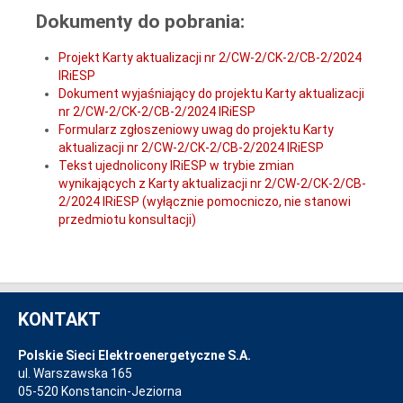
Dokumenty do pobrania:
Projekt Karty aktualizacji nr 2/CW-2/CK-2/CB-2/2024
IRiESP
Dokument wyjaśniający do projektu Karty aktualizacji
nr 2/CW-2/CK-2/CB-2/2024 IRiESP
Formularz zgłoszeniowy uwag do projektu Karty
aktualizacji nr 2/CW-2/CK-2/CB-2/2024 IRiESP
Tekst ujednolicony IRiESP w trybie zmian
wynikających z Karty aktualizacji nr 2/CW-2/CK-2/CB-
2/2024 IRiESP (wyłącznie pomocniczo, nie stanowi
przedmiotu konsultacji)
KONTAKT
Polskie Sieci Elektroenergetyczne S.A.
ul. Warszawska 165
05-520 Konstancin-Jeziorna