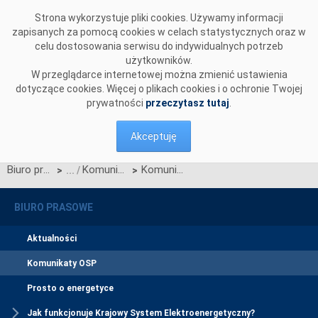
Przejdź do komentarzy
Strona wykorzystuje pliki cookies. Używamy informacji
zapisanych za pomocą cookies w celach statystycznych oraz w
celu dostosowania serwisu do indywidualnych potrzeb
użytkowników.
W przeglądarce internetowej można zmienić ustawienia
dotyczące cookies. Więcej o plikach cookies i o ochronie Twojej
prywatności
przeczytasz tutaj
.
Akceptuję
Biuro prasowe
Komunikaty OSP
Komunikat OSP dotyczący projektu Karty aktualizacji nr 2/CW-2/CK-2/CB-2/2024 do IRiESP
>
>
BIURO PRASOWE
Aktualności
Komunikaty OSP
Prosto o energetyce
Jak funkcjonuje Krajowy System Elektroenergetyczny?