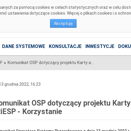
pisanych za pomocą cookies w celach statystycznych oraz w celu dos
ić ustawienia dotyczące cookies. Więcej o plikach cookies i o ochro
Akceptuję
DANE SYSTEMOWE
KONSULTACJE
INWESTYCJE
DOKU
SP
Komunikat OSP dotyczący projektu Karty aktualizacji nr CK/19/2022 IRiESP - Korzystanie
>
3 grudnia 2022, 16:23
omunikat OSP dotyczący projektu Karty 
RiESP - Korzystanie
unikat Operatora Systemu Przesyłowego z dnia 13 grudnia 2022 r. 