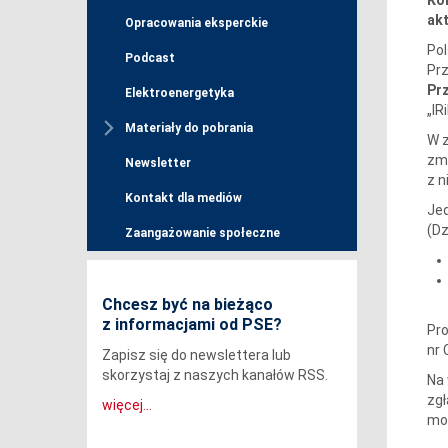
akt
Opracowania eksperckie
Pol
Podcast
Pr
Prz
Elektroenergetyka
„IR
Materiały do pobrania
W 
zmi
Newsletter
z n
Kontakt dla mediów
Jed
(Dz
Zaangażowanie społeczne
Chcesz być na bieżąco
z informacjami od PSE?
Pro
nr 
Zapisz się do newslettera lub
skorzystaj z naszych kanałów RSS.
Na 
zgł
więcej...
mo