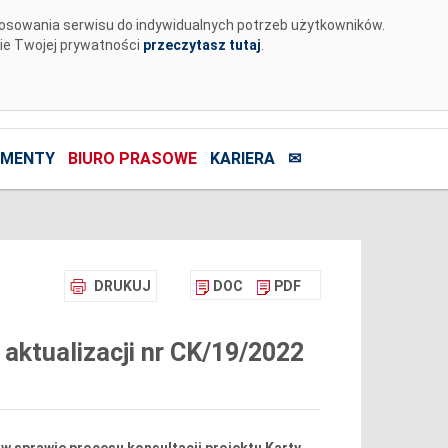
tosowania serwisu do indywidualnych potrzeb użytkowników.
nie Twojej prywatności
przeczytasz tutaj
.
MENTY
BIURO PRASOWE
KARIERA
✉
DRUKUJ
DOC
PDF
aktualizacji nr CK/19/2022
w sprawie procesu konsultacji projektu Karty