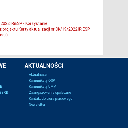
/2022 IRiESP - Korzystanie
 projektu Karty aktualizacji nr CK/19/2022 IRiESP
acji)
WE
AKTUALNOŚCI
Aktualności
Komunikaty OSP
SE
Komunikaty UMM
 i RB
Zaangażowanie społeczne
Kontakt do biura prasowego
Newsletter