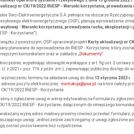
ualizacji nr CK/19/2022 IRiESP - Warunki korzystania, prowadzenia r
skie Sieci Elektroenergetyczne S.A. pełniące na obszarze Rzeczypospo
zesyłowego elektroenergetycznego (OSP), planują wprowadzenie zmi
esyłowej - Warunki korzystania, prowadzenia ruchu, eksploatacji i 
iESP - Korzystanie”).
związku z powyższym, OSP opracował projekt
Karty aktualizacji nr C
any planowane do wprowadzenia do IRiESP - Korzystanie, który zosta
iniejszym komunikatem oraz w zakładce „
Dokumenty
”.
nocześnie, wypełniając obowiązki wynikające z art. 9g ust. 2 ustawy z
. U. z 2021 r. poz. 716 z późn. zm.), zapewniając publiczny dostęp do w
wyznaczeniu terminu na składanie uwag do dnia
13 stycznia 2023 r
.
adresie poczty elektronicznej -
instrukcja@pse.pl
, na które należy pr
CK/19/2022 IRiESP - Korzystanie.
simy o zgłaszanie uwag w wersji edytowalnej na Formularzu zgłoszeni
CK/19/2022 IRiESP - Korzystanie, dołączonym do niniejszego komunika
wskazany wyżej adres mailowy prosimy również przesłać formularz, 
aszającego uwagi. Jednocześnie zastrzegamy, iż uwagi zgłoszone po 
gą zostać pozostawione bez rozpatrzenia.