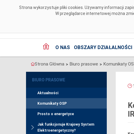
Przejdź do komentarzy
Strona wykorzystuje pliki cookies. Używamy informacji za
W przeglądarce internetowej można zmien
O NAS
OBSZARY DZIAŁALNOŚCI
Strona Główna
Biuro prasowe
Komunikaty O
>
>
BIURO PRASOWE
1
Aktualności
K
Komunikaty OSP
I
Prosto o energetyce
Jak funkcjonuje Krajowy System
Elektroenergetyczny?
Kom