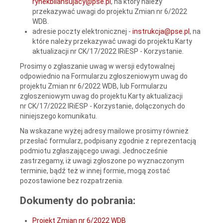
rynekbilansujacy@pse.pl
, na który należy
przekazywać uwagi do projektu Zmian nr 6/2022
WDB.
adresie poczty elektronicznej -
instrukcja@pse.pl
, na
które należy przekazywać uwagi do projektu Karty
aktualizacji nr CK/17/2022 IRiESP - Korzystanie.
Prosimy o zgłaszanie uwag w wersji edytowalnej
odpowiednio na Formularzu zgłoszeniowym uwag do
projektu Zmian nr 6/2022 WDB, lub Formularzu
zgłoszeniowym uwag do projektu Karty aktualizacji
nr CK/17/2022 IRiESP - Korzystanie, dołączonych do
niniejszego komunikatu.
Na wskazane wyżej adresy mailowe prosimy również
przesłać formularz, podpisany zgodnie z reprezentacją
podmiotu zgłaszającego uwagi. Jednocześnie
zastrzegamy, iż uwagi zgłoszone po wyznaczonym
terminie, bądź też w innej formie, mogą zostać
pozostawione bez rozpatrzenia.
Dokumenty do pobrania:
Projekt Zmian nr 6/2022 WDB