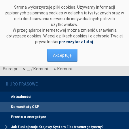
Przejdź do komentarzy
Strona wykorzystuje pliki cookies. Używamy informacji
zapisanych za pomocą cookies w celach statystycznych oraz w
celu dostosowania serwisu do indywidualnych potrzeb
użytkowników.
W przeglądarce internetowej można zmienić ustawienia
dotyczące cookies. Więcej o plikach cookies i o ochronie Twojej
prywatności
przeczytasz tutaj
.
Akceptuję
Biuro prasowe
Komunikaty OSP
Komunikat OSP dotyczący projektu Zmian nr 6/2022 WDB oraz projektu Karty aktualizacji nr CK/17/2022 IRiESP - Korzystanie
>
>
BIURO PRASOWE
Aktualności
Komunikaty OSP
Prosto o energetyce
Jak funkcjonuje Krajowy System Elektroenergetyczny?