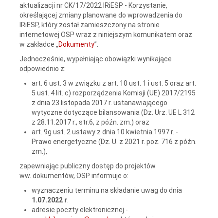
aktualizacji nr CK/17/2022 IRiESP - Korzystanie,
określającej zmiany planowane do wprowadzenia do
IRiESP, który został zamieszczony na stronie
internetowej OSP wraz z niniejszym komunikatem oraz
w zakładce „
Dokumenty
”.
Jednocześnie, wypełniając obowiązki wynikające
odpowiednio z:
art. 6 ust. 3 w związku z art. 10 ust. 1 i ust. 5 oraz art.
5 ust. 4 lit. c) rozporządzenia Komisji (UE) 2017/2195
z dnia 23 listopada 2017 r. ustanawiającego
wytyczne dotyczące bilansowania (Dz. Urz. UE L 312
z 28.11.2017 r., str.6, z późn. zm.) oraz
art. 9g ust. 2 ustawy z dnia 10 kwietnia 1997 r. -
Prawo energetyczne (Dz. U. z 2021 r. poz. 716 z późn.
zm.),
zapewniając publiczny dostęp do projektów
ww. dokumentów, OSP informuje o:
wyznaczeniu terminu na składanie uwag do dnia
1.07.2022 r
.
adresie poczty elektronicznej -