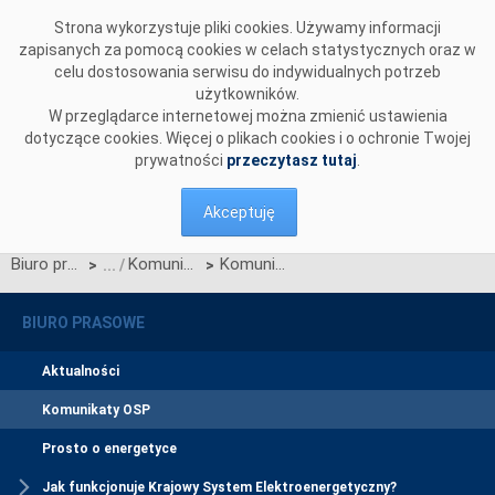
Przejdź do komentarzy
Strona wykorzystuje pliki cookies. Używamy informacji
zapisanych za pomocą cookies w celach statystycznych oraz w
celu dostosowania serwisu do indywidualnych potrzeb
użytkowników.
W przeglądarce internetowej można zmienić ustawienia
dotyczące cookies. Więcej o plikach cookies i o ochronie Twojej
prywatności
przeczytasz tutaj
.
Akceptuję
Biuro prasowe
Komunikaty OSP
Komunikat OSP dotyczący przywrócenia procesu Jednolitego łączenia Rynków Dnia Bieżącego w dn. 06.06.2021
>
>
BIURO PRASOWE
Aktualności
Komunikaty OSP
Prosto o energetyce
Jak funkcjonuje Krajowy System Elektroenergetyczny?