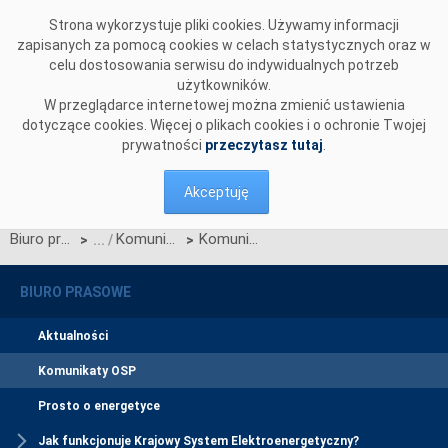
Przejdź do komentarzy
Strona wykorzystuje pliki cookies. Używamy informacji
zapisanych za pomocą cookies w celach statystycznych oraz w
celu dostosowania serwisu do indywidualnych potrzeb
użytkowników.
W przeglądarce internetowej można zmienić ustawienia
dotyczące cookies. Więcej o plikach cookies i o ochronie Twojej
prywatności
przeczytasz tutaj
.
Akceptuję
Biuro prasowe
Komunikaty OSP
Komunikat OSP dotyczący przywrócenia procesu Jednolitego łączenia Rynków Dnia Bieżącego w dn. 13.05.2025
>
>
BIURO PRASOWE
Aktualności
Komunikaty OSP
Prosto o energetyce
Jak funkcjonuje Krajowy System Elektroenergetyczny?