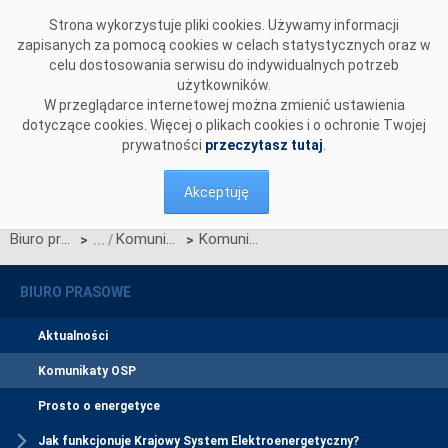
Przejdź do komentarzy
Strona wykorzystuje pliki cookies. Używamy informacji
zapisanych za pomocą cookies w celach statystycznych oraz w
celu dostosowania serwisu do indywidualnych potrzeb
użytkowników.
W przeglądarce internetowej można zmienić ustawienia
dotyczące cookies. Więcej o plikach cookies i o ochronie Twojej
prywatności
przeczytasz tutaj
.
Akceptuję
Biuro prasowe
Komunikaty OSP
Komunikat OSP dotyczący przywrócenia procesu Jednolitego łączenia Rynków Dnia Bieżącego w dn. 27.10.2025
>
>
BIURO PRASOWE
Aktualności
Komunikaty OSP
Prosto o energetyce
Jak funkcjonuje Krajowy System Elektroenergetyczny?