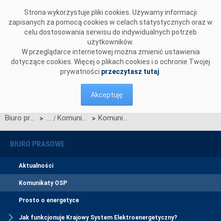
Przejdź do komentarzy
Strona wykorzystuje pliki cookies. Używamy informacji
zapisanych za pomocą cookies w celach statystycznych oraz w
celu dostosowania serwisu do indywidualnych potrzeb
użytkowników.
W przeglądarce internetowej można zmienić ustawienia
dotyczące cookies. Więcej o plikach cookies i o ochronie Twojej
prywatności
przeczytasz tutaj
.
Akceptuję
Biuro prasowe
Komunikaty OSP
Komunikat OSP dotyczący rozliczeń na rynku bilansującym uruchomień JGwa z ZAK=1
>
>
BIURO PRASOWE
Aktualności
Komunikaty OSP
Prosto o energetyce
Jak funkcjonuje Krajowy System Elektroenergetyczny?