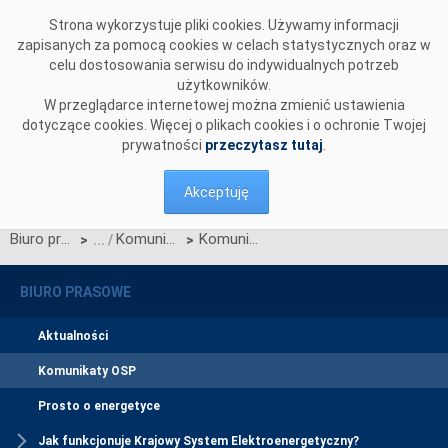
Przejdź do komentarzy
Strona wykorzystuje pliki cookies. Używamy informacji
zapisanych za pomocą cookies w celach statystycznych oraz w
celu dostosowania serwisu do indywidualnych potrzeb
użytkowników.
W przeglądarce internetowej można zmienić ustawienia
dotyczące cookies. Więcej o plikach cookies i o ochronie Twojej
prywatności
przeczytasz tutaj
.
Akceptuję
Biuro prasowe
Komunikaty OSP
Komunikat OSP dotyczący testów FIT wprowadzanych zmian na rynku bilansującym
>
>
BIURO PRASOWE
Aktualności
Komunikaty OSP
Prosto o energetyce
Jak funkcjonuje Krajowy System Elektroenergetyczny?