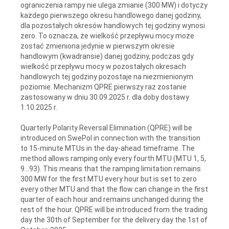
ograniczenia rampy nie ulega zmianie (300 MW) i dotyczy
każdego pierwszego okresu handlowego danej godziny,
dla pozostałych okresów handlowych tej godziny wynosi
zero. To oznacza, że wielkość przepływu mocy może
zostać zmieniona jedynie w pierwszym okresie
handlowym (kwadransie) danej godziny, podczas gdy
wielkość przepływu mocy w pozostałych okresach
handlowych tej godziny pozostaje na niezmienionym
poziomie. Mechanizm QPRE pierwszy raz zostanie
zastosowany w dniu 30.09.2025 r. dla doby dostawy
1.10.2025 r.
Quarterly Polarity Reversal Elimination (QPRE) will be
introduced on SwePol in connection with the transition
to 15-minute MTUs in the day-ahead timeframe. The
method allows ramping only every fourth MTU (MTU 1, 5,
9…93). This means that the ramping limitation remains
300 MW for the first MTU every hour but is set to zero
every other MTU and that the flow can change in the first
quarter of each hour and remains unchanged during the
rest of the hour. QPRE will be introduced from the trading
day the 30th of September for the delivery day the 1st of