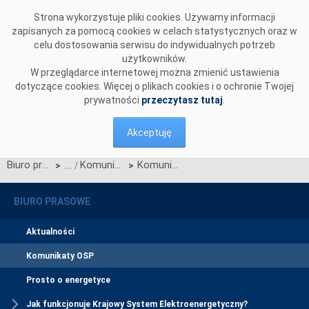
Przejdź do komentarzy
Strona wykorzystuje pliki cookies. Używamy informacji
zapisanych za pomocą cookies w celach statystycznych oraz w
celu dostosowania serwisu do indywidualnych potrzeb
użytkowników.
W przeglądarce internetowej można zmienić ustawienia
dotyczące cookies. Więcej o plikach cookies i o ochronie Twojej
prywatności
przeczytasz tutaj
.
Akceptuję
Biuro prasowe
Komunikaty OSP
Komunikat OSP dotyczący wprowadzenia mechanizmu QPRE w procesie SDAC dla połączenia SwePol Link.
>
>
BIURO PRASOWE
Aktualności
Komunikaty OSP
Prosto o energetyce
Jak funkcjonuje Krajowy System Elektroenergetyczny?