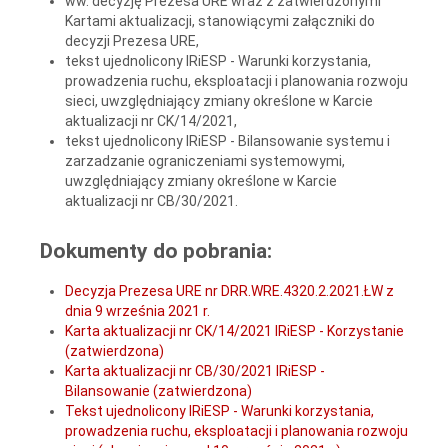
ww. decyzję Prezesa URE wraz z zatwierdzonymi
Kartami aktualizacji, stanowiącymi załączniki do
decyzji Prezesa URE,
tekst ujednolicony IRiESP - Warunki korzystania,
prowadzenia ruchu, eksploatacji i planowania rozwoju
sieci, uwzględniający zmiany określone w Karcie
aktualizacji nr CK/14/2021,
tekst ujednolicony IRiESP - Bilansowanie systemu i
zarzadzanie ograniczeniami systemowymi,
uwzględniający zmiany określone w Karcie
aktualizacji nr CB/30/2021.
Dokumenty do pobrania:
Decyzja Prezesa URE nr DRR.WRE.4320.2.2021.ŁW z
dnia 9 września 2021 r.
Karta aktualizacji nr CK/14/2021 IRiESP - Korzystanie
(zatwierdzona)
Karta aktualizacji nr CB/30/2021 IRiESP -
Bilansowanie (zatwierdzona)
Tekst ujednolicony IRiESP - Warunki korzystania,
prowadzenia ruchu, eksploatacji i planowania rozwoju