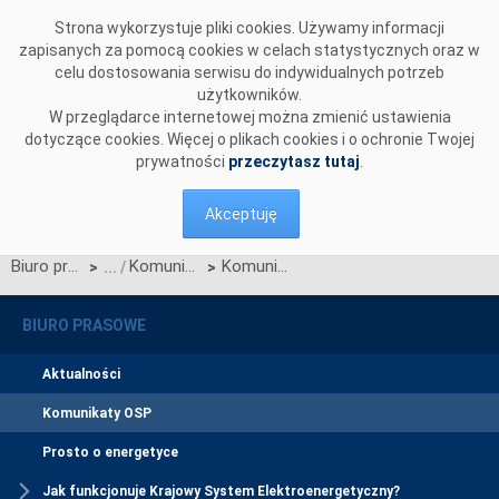
Przejdź do komentarzy
Strona wykorzystuje pliki cookies. Używamy informacji
zapisanych za pomocą cookies w celach statystycznych oraz w
celu dostosowania serwisu do indywidualnych potrzeb
użytkowników.
W przeglądarce internetowej można zmienić ustawienia
dotyczące cookies. Więcej o plikach cookies i o ochronie Twojej
prywatności
przeczytasz tutaj
.
Akceptuję
Biuro prasowe
Komunikaty OSP
Komunikat OSP dotyczący zatwierdzenia Kart aktualizacji nr: CK/14/2021 IRiESP - Korzystanie i CB/30/2021 IRiESP - Bilansowanie
>
>
BIURO PRASOWE
Aktualności
Komunikaty OSP
Prosto o energetyce
Jak funkcjonuje Krajowy System Elektroenergetyczny?