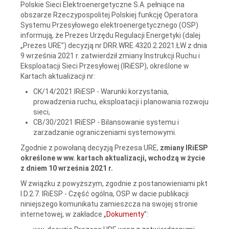
Polskie Sieci Elektroenergetyczne S.A. pełniące na
obszarze Rzeczypospolitej Polskiej funkcję Operatora
Systemu Przesyłowego elektroenergetycznego (OSP)
informują, że Prezes Urzędu Regulacji Energetyki (dalej
„Prezes URE”) decyzją nr DRR.WRE.4320.2.2021.ŁW z dnia
9 września 2021 r. zatwierdził zmiany Instrukcji Ruchu i
Eksploatacji Sieci Przesyłowej (IRiESP), określone w
Kartach aktualizacji nr:
CK/14/2021 IRiESP - Warunki korzystania,
prowadzenia ruchu, eksploatacji i planowania rozwoju
sieci,
CB/30/2021 IRiESP - Bilansowanie systemu i
zarzadzanie ograniczeniami systemowymi.
Zgodnie z powołaną decyzją Prezesa URE,
zmiany IRiESP
określone w ww. kartach aktualizacji, wchodzą w życie
z dniem 10 września 2021 r.
W związku z powyższym, zgodnie z postanowieniami pkt
I.D.2.7. IRiESP - Część ogólna, OSP w dacie publikacji
niniejszego komunikatu zamieszcza na swojej stronie
internetowej, w zakładce „
Dokumenty
”: