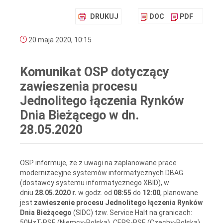
DRUKUJ
DOC
PDF
20 maja 2020, 10:15
Komunikat OSP dotyczący
zawieszenia procesu
Jednolitego łączenia Rynków
Dnia Bieżącego w dn.
28.05.2020
OSP informuje, że z uwagi na zaplanowane prace
modernizacyjne systemów informatycznych DBAG
(dostawcy systemu informatycznego XBID), w
dniu
28.05.2020 r.
w godz. od
08:55
do
12:00
, planowane
jest
zawieszenie procesu Jednolitego łączenia Rynków
Dnia Bieżącego
(SIDC) tzw. Service Halt na granicach:
50HzT-PSE (Niemcy-Polska), CEPS-PSE (Czechy-Polska),