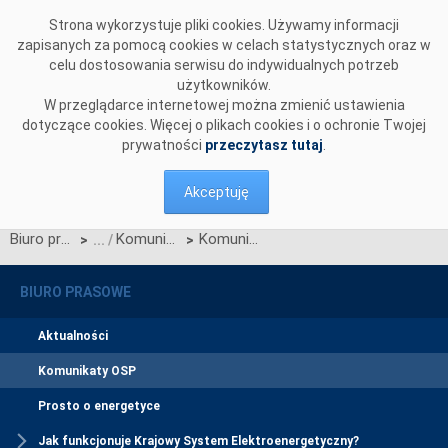
Przejdź do komentarzy
Strona wykorzystuje pliki cookies. Używamy informacji
zapisanych za pomocą cookies w celach statystycznych oraz w
celu dostosowania serwisu do indywidualnych potrzeb
użytkowników.
W przeglądarce internetowej można zmienić ustawienia
dotyczące cookies. Więcej o plikach cookies i o ochronie Twojej
prywatności
przeczytasz tutaj
.
Akceptuję
Biuro prasowe
Komunikaty OSP
Komunikat OSP dotyczący zawieszenia procesu Jednolitego łączenia Rynków Dnia Bieżącego w dn. 28.05.2020
>
>
BIURO PRASOWE
Aktualności
Komunikaty OSP
Prosto o energetyce
Jak funkcjonuje Krajowy System Elektroenergetyczny?