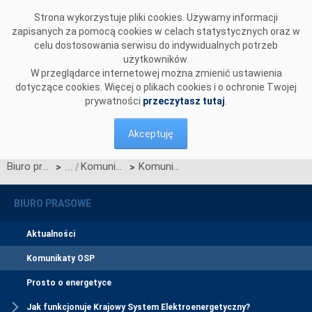
Przejdź do komentarzy
Strona wykorzystuje pliki cookies. Używamy informacji
zapisanych za pomocą cookies w celach statystycznych oraz w
celu dostosowania serwisu do indywidualnych potrzeb
użytkowników.
W przeglądarce internetowej można zmienić ustawienia
dotyczące cookies. Więcej o plikach cookies i o ochronie Twojej
prywatności
przeczytasz tutaj
.
Akceptuję
Biuro prasowe
Komunikaty OSP
Komunikat OSP dotyczący zawieszenia procesu Jednolitego łączenia Rynków Dnia Bieżącego
>
>
BIURO PRASOWE
Aktualności
Komunikaty OSP
Prosto o energetyce
Jak funkcjonuje Krajowy System Elektroenergetyczny?