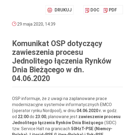
DRUKUJ
DOC
PDF
29 maja 2020, 14:39
Komunikat OSP dotyczący
zawieszenia procesu
Jednolitego łączenia Rynków
Dnia Bieżącego w dn.
04.06.2020
OSP informuje, że z uwagi na zaplanowane prace
modernizacyjne systemów informatycznych EMCO
(operator rynku Nordpool), w dniu
04.06.2020 r.
w godz.
od
22:00
do
23:00
, planowane jest
zawieszenie procesu
Jednolitego łączenia Rynków Dnia Bieżącego
(SIDC)
tzw. Service Halt na granicach
50HzT-PSE (Niemcy-
Polska), Litgrid-PSE (Litwa-Polska) i Svk-PSE