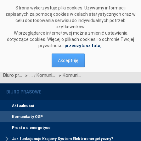
Przejdź do komentarzy
Strona wykorzystuje pliki cookies. Używamy informacji
zapisanych za pomocą cookies w celach statystycznych oraz w
celu dostosowania serwisu do indywidualnych potrzeb
użytkowników.
W przeglądarce internetowej można zmienić ustawienia
dotyczące cookies. Więcej o plikach cookies i o ochronie Twojej
prywatności
przeczytasz tutaj
.
Akceptuję
Biuro prasowe
Komunikaty OSP
Komunikat OSP dotyczący zawieszenia procesu Jednolitego łączenia Rynków Dnia Bieżącego w dn. 04.06.2020
>
>
BIURO PRASOWE
Aktualności
Komunikaty OSP
Prosto o energetyce
Jak funkcjonuje Krajowy System Elektroenergetyczny?