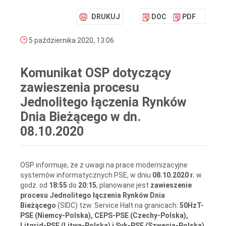
DRUKUJ
DOC
PDF
5 października 2020, 13:06
Komunikat OSP dotyczący
zawieszenia procesu
Jednolitego łączenia Rynków
Dnia Bieżącego w dn.
08.10.2020
OSP informuje, że z uwagi na prace modernizacyjne
systemów informatycznych PSE, w dniu
08.10.2020 r.
w
godz. od
18:55
do
20:15
, planowane jest
zawieszenie
procesu Jednolitego łączenia Rynków Dnia
Bieżącego
(SIDC) tzw. Service Halt na granicach:
50HzT-
PSE (Niemcy-Polska), CEPS-PSE (Czechy-Polska),
Litgrid-PSE (Litwa-Polska) i Svk-PSE (Szwecja-Polska)
.