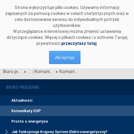
Przejdź do komentarzy
Strona wykorzystuje pliki cookies. Używamy informacji
zapisanych za pomocą cookies w celach statystycznych oraz w
celu dostosowania serwisu do indywidualnych potrzeb
użytkowników.
W przeglądarce internetowej można zmienić ustawienia
dotyczące cookies. Więcej o plikach cookies i o ochronie Twojej
prywatności
przeczytasz tutaj
.
Akceptuję
Biuro prasowe
Komunikaty OSP
Komunikat OSP dotyczący zawieszenia procesu Jednolitego łączenia Rynków Dnia Bieżącego w dn. 08.10.2020
>
>
BIURO PRASOWE
Aktualności
Komunikaty OSP
Prosto o energetyce
Jak funkcjonuje Krajowy System Elektroenergetyczny?