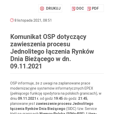
DRUKUJ
DOC
PDF
8 listopada 2021, 08:51
Komunikat OSP dotyczący
zawieszenia procesu
Jednolitego łączenia Rynków
Dnia Bieżącego w dn.
09.11.2021
OSP informuje, że z uwagi na zaplanowane prace
modernizacyjne systemów informatycznych EPEX
(pełniącego funkcję spedytora na polskich granicach), w
dniu
09.11.2021 r.
od godz.
19:45
do godz.
21:45
,
planowane jest
zawieszenie procesu Jednolitego
łączenia Rynków Dnia Bieżącego
(SIDC) tzw. Service
Halt na granicach
Niemcy-Polska
(50Hz-PSE)
, Litwa-