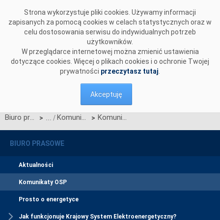
Przejdź do komentarzy
Strona wykorzystuje pliki cookies. Używamy informacji
zapisanych za pomocą cookies w celach statystycznych oraz w
celu dostosowania serwisu do indywidualnych potrzeb
użytkowników.
W przeglądarce internetowej można zmienić ustawienia
dotyczące cookies. Więcej o plikach cookies i o ochronie Twojej
prywatności
przeczytasz tutaj
.
Akceptuję
Biuro prasowe
Komunikaty OSP
Komunikat OSP dotyczący zawieszenia procesu Jednolitego łączenia Rynków Dnia Bieżącego w dn. 09.11.2021
>
>
BIURO PRASOWE
Aktualności
Komunikaty OSP
Prosto o energetyce
Jak funkcjonuje Krajowy System Elektroenergetyczny?