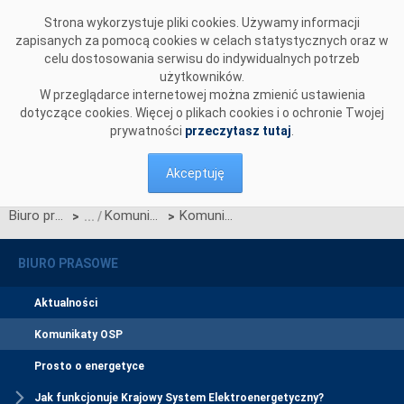
Przejdź do komentarzy
Strona wykorzystuje pliki cookies. Używamy informacji
zapisanych za pomocą cookies w celach statystycznych oraz w
celu dostosowania serwisu do indywidualnych potrzeb
użytkowników.
W przeglądarce internetowej można zmienić ustawienia
dotyczące cookies. Więcej o plikach cookies i o ochronie Twojej
prywatności
przeczytasz tutaj
.
Akceptuję
Biuro prasowe
Komunikaty OSP
Komunikat OSP dotyczący zawieszenia procesu Jednolitego łączenia Rynków Dnia Bieżącego w dn. 10.11.2020
>
>
BIURO PRASOWE
Aktualności
Komunikaty OSP
Prosto o energetyce
Jak funkcjonuje Krajowy System Elektroenergetyczny?