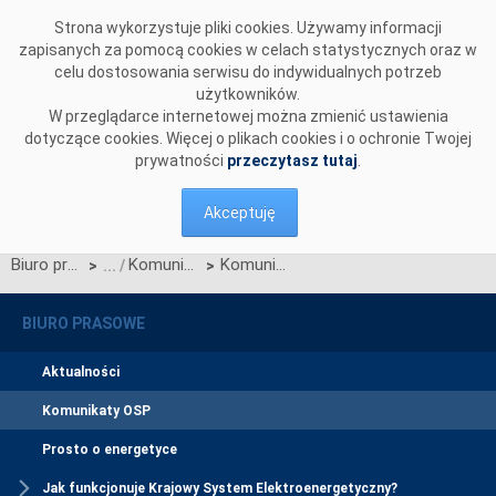
Przejdź do komentarzy
Strona wykorzystuje pliki cookies. Używamy informacji
zapisanych za pomocą cookies w celach statystycznych oraz w
celu dostosowania serwisu do indywidualnych potrzeb
użytkowników.
W przeglądarce internetowej można zmienić ustawienia
dotyczące cookies. Więcej o plikach cookies i o ochronie Twojej
prywatności
przeczytasz tutaj
.
Akceptuję
Biuro prasowe
Komunikaty OSP
Komunikat OSP dotyczący zawieszenia procesu Jednolitego łączenia Rynków Dnia Bieżącego w dn. 12.06.2025
>
>
BIURO PRASOWE
Aktualności
Komunikaty OSP
Prosto o energetyce
Jak funkcjonuje Krajowy System Elektroenergetyczny?