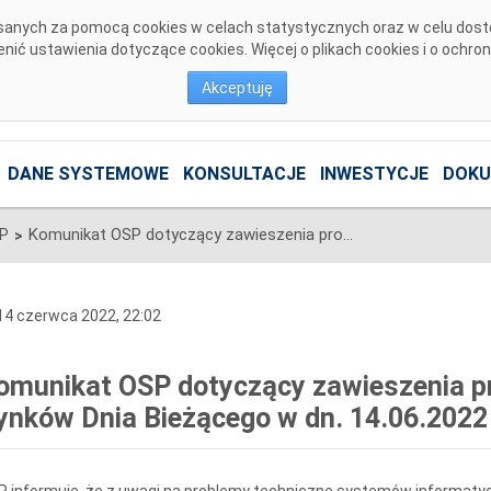
pisanych za pomocą cookies w celach statystycznych oraz w celu dos
ić ustawienia dotyczące cookies. Więcej o plikach cookies i o ochro
Akceptuję
DANE SYSTEMOWE
KONSULTACJE
INWESTYCJE
DOKU
SP
Komunikat OSP dotyczący zawieszenia procesu Jednolitego łączenia Rynków Dnia Bieżącego w dn. 14.06.2022
>
4 czerwca 2022, 22:02
omunikat OSP dotyczący zawieszenia pr
ynków Dnia Bieżącego w dn. 14.06.2022
 informuje, że z uwagi na problemy techniczne systemów informatycz