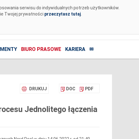
tosowania serwisu do indywidualnych potrzeb użytkowników.
nie Twojej prywatności
przeczytasz tutaj
.
MENTY
BIURO PRASOWE
KARIERA
✉
DRUKUJ
DOC
PDF
ocesu Jednolitego łączenia
nych Nord Pool w dniu 14.06.2022 r. od 21:40