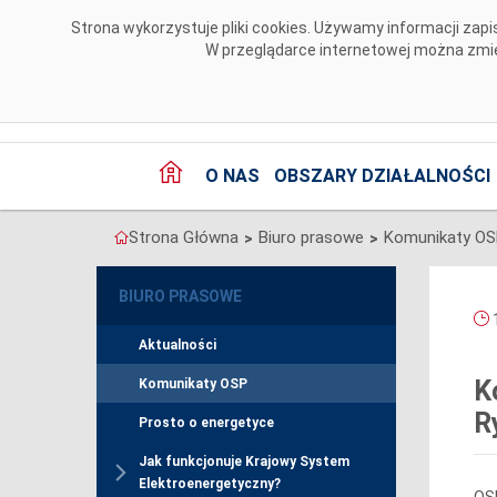
Przejdź do komentarzy
Strona wykorzystuje pliki cookies. Używamy informacji za
W przeglądarce internetowej można zmien
O NAS
OBSZARY DZIAŁALNOŚCI
Strona Główna
Biuro prasowe
Komunikaty O
>
>
BIURO PRASOWE
1
Aktualności
K
Komunikaty OSP
R
Prosto o energetyce
Jak funkcjonuje Krajowy System
Elektroenergetyczny?
OSP