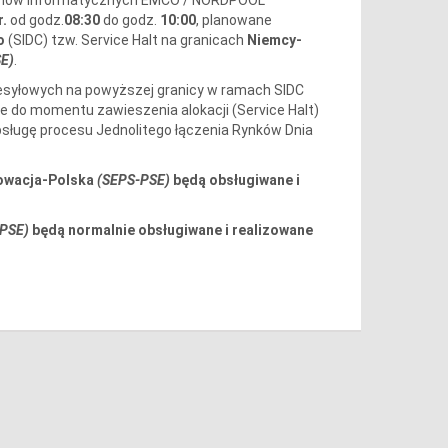
r.
od godz.
08:30
do godz.
10:00
, planowane
o
(SIDC) tzw. Service Halt na granicach
Niemcy-
SE)
.
zesyłowych na powyższej granicy w ramach SIDC
e do momentu zawieszenia alokacji (Service Halt)
bsługę procesu Jednolitego łączenia Rynków Dnia
Słowacja-Polska
(SEPS-PSE)
będą obsługiwane i
PSE)
będą normalnie obsługiwane i realizowane