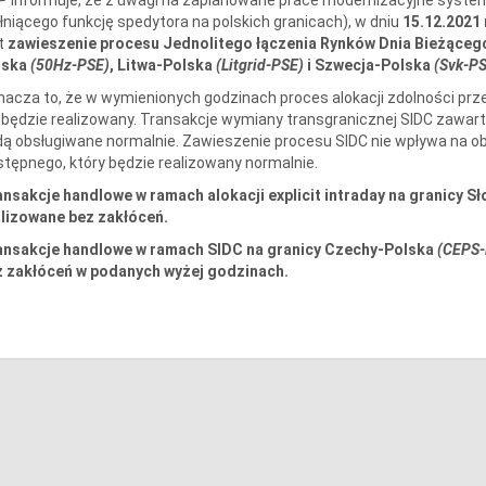
łniącego funkcję spedytora na polskich granicach), w dniu
15.12.2021 
t
zawieszenie procesu Jednolitego łączenia Rynków Dnia Bieżąceg
lska
(50Hz-PSE)
, Litwa-Polska
(Litgrid-PSE)
i Szwecja-Polska
(Svk-P
acza to, że w wymienionych godzinach proces alokacji zdolności pr
 będzie realizowany. Transakcje wymiany transgranicznej SIDC zawart
ą obsługiwane normalnie. Zawieszenie procesu SIDC nie wpływa na o
tępnego, który będzie realizowany normalnie.
nsakcje handlowe w ramach alokacji explicit intraday na granicy 
alizowane bez zakłóceń.
ansakcje handlowe w ramach SIDC na granicy Czechy-Polska
(CEPS-
z zakłóceń w podanych wyżej godzinach.