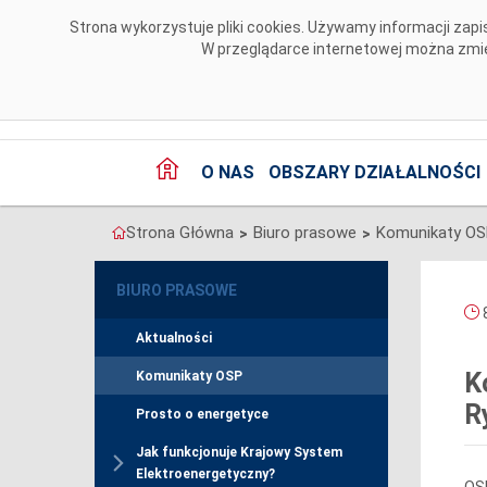
Przejdź do komentarzy
Strona wykorzystuje pliki cookies. Używamy informacji za
W przeglądarce internetowej można zmien
O NAS
OBSZARY DZIAŁALNOŚCI
Strona Główna
Biuro prasowe
Komunikaty O
>
>
BIURO PRASOWE
8
Aktualności
K
Komunikaty OSP
R
Prosto o energetyce
Jak funkcjonuje Krajowy System
Elektroenergetyczny?
OS