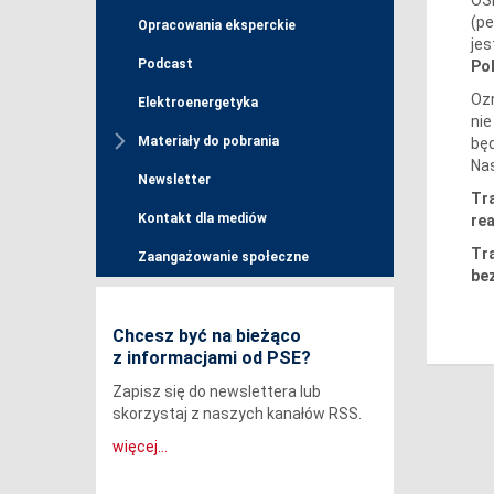
(pe
Opracowania eksperckie
jes
Podcast
Po
Ozn
Elektroenergetyka
nie
Materiały do pobrania
będ
Nas
Newsletter
Tra
Kontakt dla mediów
re
Tr
Zaangażowanie społeczne
be
Chcesz być na bieżąco
z informacjami od PSE?
Zapisz się do newslettera lub
skorzystaj z naszych kanałów RSS.
więcej...