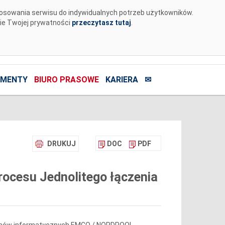
tosowania serwisu do indywidualnych potrzeb użytkowników.
nie Twojej prywatności
przeczytasz tutaj
.
MENTY
BIURO PRASOWE
KARIERA
✉
DRUKUJ
DOC
PDF
ocesu Jednolitego łączenia
temów informatycznych EMCO / NORDPOOL