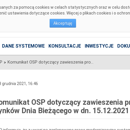
pisanych za pomocą cookies w celach statystycznych oraz w celu dos
ić ustawienia dotyczące cookies. Więcej o plikach cookies i o ochro
Akceptuję
DANE SYSTEMOWE
KONSULTACJE
INWESTYCJE
DOKU
SP
Komunikat OSP dotyczący zawieszenia procesu Jednolitego łączenia Rynków Dnia Bieżącego w dn. 15.12.2021
>
 grudnia 2021, 16:46
omunikat OSP dotyczący zawieszenia pr
ynków Dnia Bieżącego w dn. 15.12.2021
P informuje, że z uwagi na zaplanowane prace modernizacyjne sys