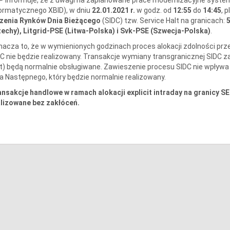
ormatycznego XBID), w dniu
22.01.2021 r.
w godz. od
12:55
do
14:45
, 
czenia Rynków Dnia Bieżącego
(SIDC) tzw. Service Halt na granicach:
echy), Litgrid-PSE (Litwa-Polska) i Svk-PSE (Szwecja-Polska)
.
acza to, że w wymienionych godzinach proces alokacji zdolności p
C nie będzie realizowany. Transakcje wymiany transgranicznej SIDC 
t) będą normalnie obsługiwane. Zawieszenie procesu SIDC nie wpływa
a Następnego, który będzie normalnie realizowany.
nsakcje handlowe w ramach alokacji explicit intraday na granicy S
alizowane bez zakłóceń.