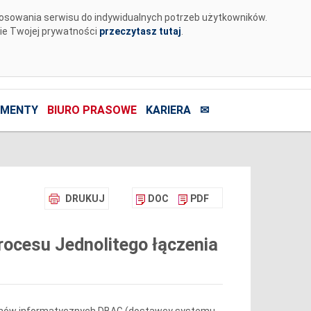
tosowania serwisu do indywidualnych potrzeb użytkowników.
nie Twojej prywatności
przeczytasz tutaj
.
MENTY
BIURO PRASOWE
KARIERA
✉
DRUKUJ
DOC
PDF
ocesu Jednolitego łączenia
temów informatycznych DBAG (dostawcy systemu