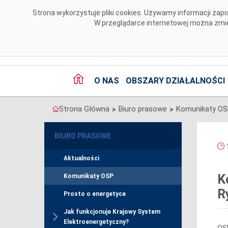
Przejdź do komentarzy
Strona wykorzystuje pliki cookies. Używamy informacji za
W przeglądarce internetowej można zmien
O NAS
OBSZARY DZIAŁALNOŚCI
Strona Główna
Biuro prasowe
Komunikaty O
>
>
BIURO PRASOWE
1
Aktualności
K
Komunikaty OSP
R
Prosto o energetyce
Jak funkcjonuje Krajowy System
Elektroenergetyczny?
OS