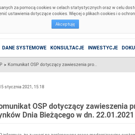
pisanych za pomocą cookies w celach statystycznych oraz w celu dos
ić ustawienia dotyczące cookies. Więcej o plikach cookies i o ochro
Akceptuję
DANE SYSTEMOWE
KONSULTACJE
INWESTYCJE
DOKU
SP
Komunikat OSP dotyczący zawieszenia procesu Jednolitego łączenia Rynków Dnia Bieżącego w dn. 22.01.2021
>
5 stycznia 2021, 15:18
omunikat OSP dotyczący zawieszenia pr
ynków Dnia Bieżącego w dn. 22.01.2021
P informuje, że z uwagi na zaplanowane prace modernizacyjne sys