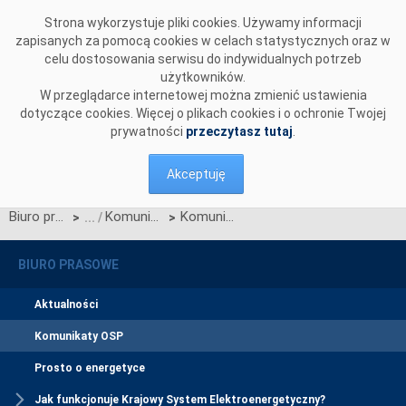
Przejdź do komentarzy
Strona wykorzystuje pliki cookies. Używamy informacji
zapisanych za pomocą cookies w celach statystycznych oraz w
celu dostosowania serwisu do indywidualnych potrzeb
użytkowników.
W przeglądarce internetowej można zmienić ustawienia
dotyczące cookies. Więcej o plikach cookies i o ochronie Twojej
prywatności
przeczytasz tutaj
.
Akceptuję
Biuro prasowe
Komunikaty OSP
Komunikat OSP dotyczący zawieszenia procesu Jednolitego łączenia Rynków Dnia Bieżącego w dn. 22.09.2020
>
>
BIURO PRASOWE
Aktualności
Komunikaty OSP
Prosto o energetyce
Jak funkcjonuje Krajowy System Elektroenergetyczny?