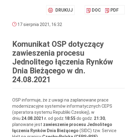
DRUKUJ
DOC
PDF
17 sierpnia 2021, 16:32
Komunikat OSP dotyczący
zawieszenia procesu
Jednolitego łączenia Rynków
Dnia Bieżącego w dn.
24.08.2021
OSP informuje, że z uwagi na zaplanowane prace
modernizacyjne systemów informatycznych CEPS
(operatora systemu Republiki Czeskiej), w
dniu
24.08.2021 r.
od godz.
18:55
do godz.
21:30
,
planowane jest
zawieszenie procesu Jednolitego
łączenia Rynków Dnia Bieżącego
(SIDC) tzw. Service
Halt na granicy
Czechy-Polska (CEPS-PSE)
.