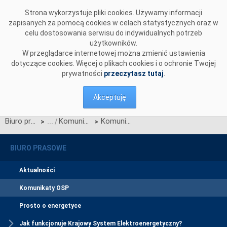
Przejdź do komentarzy
Strona wykorzystuje pliki cookies. Używamy informacji
zapisanych za pomocą cookies w celach statystycznych oraz w
celu dostosowania serwisu do indywidualnych potrzeb
użytkowników.
W przeglądarce internetowej można zmienić ustawienia
dotyczące cookies. Więcej o plikach cookies i o ochronie Twojej
prywatności
przeczytasz tutaj
.
Akceptuję
Biuro prasowe
Komunikaty OSP
Komunikat OSP dotyczący zawieszenia procesu Jednolitego łączenia Rynków Dnia Bieżącego w dn. 24.08.2021
>
>
BIURO PRASOWE
Aktualności
Komunikaty OSP
Prosto o energetyce
Jak funkcjonuje Krajowy System Elektroenergetyczny?