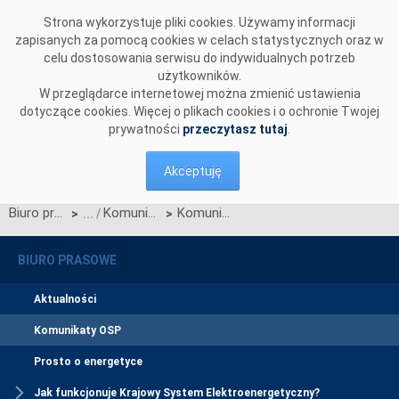
Przejdź do komentarzy
Strona wykorzystuje pliki cookies. Używamy informacji
zapisanych za pomocą cookies w celach statystycznych oraz w
celu dostosowania serwisu do indywidualnych potrzeb
użytkowników.
W przeglądarce internetowej można zmienić ustawienia
dotyczące cookies. Więcej o plikach cookies i o ochronie Twojej
prywatności
przeczytasz tutaj
.
Akceptuję
Biuro prasowe
Komunikaty OSP
Komunikat OSP dotyczący zawieszenia procesu Jednolitego łączenia Rynków Dnia Bieżącego w dn. 25.05.2021
>
>
BIURO PRASOWE
Aktualności
Komunikaty OSP
Prosto o energetyce
Jak funkcjonuje Krajowy System Elektroenergetyczny?