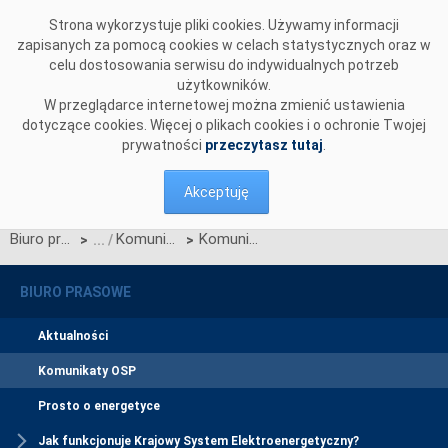
Przejdź do komentarzy
Strona wykorzystuje pliki cookies. Używamy informacji
zapisanych za pomocą cookies w celach statystycznych oraz w
celu dostosowania serwisu do indywidualnych potrzeb
użytkowników.
W przeglądarce internetowej można zmienić ustawienia
dotyczące cookies. Więcej o plikach cookies i o ochronie Twojej
prywatności
przeczytasz tutaj
.
Akceptuję
Biuro prasowe
Komunikaty OSP
Komunikat OSP dotyczący zawieszenia procesu Jednolitego łączenia Rynków Dnia Bieżącego w dn. 25.05.2021 (kolejna sesja zawieszenia procesu)
>
>
BIURO PRASOWE
Aktualności
Komunikaty OSP
Prosto o energetyce
Jak funkcjonuje Krajowy System Elektroenergetyczny?