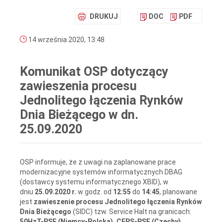
DRUKUJ
DOC
PDF
14 września 2020, 13:48
Komunikat OSP dotyczący
zawieszenia procesu
Jednolitego łączenia Rynków
Dnia Bieżącego w dn.
25.09.2020
OSP informuje, że z uwagi na zaplanowane prace
modernizacyjne systemów informatycznych DBAG
(dostawcy systemu informatycznego XBID), w
dniu
25.09.2020 r.
w godz. od
12:55
do
14:45
, planowane
jest
zawieszenie procesu Jednolitego łączenia Rynków
Dnia Bieżącego
(SIDC) tzw. Service Halt na granicach:
50HzT-PSE (Niemcy-Polska), CEPS-PSE (Czechy),