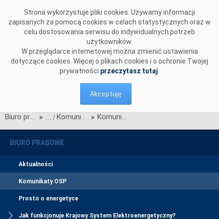
Przejdź do komentarzy
Strona wykorzystuje pliki cookies. Używamy informacji
zapisanych za pomocą cookies w celach statystycznych oraz w
celu dostosowania serwisu do indywidualnych potrzeb
użytkowników.
W przeglądarce internetowej można zmienić ustawienia
dotyczące cookies. Więcej o plikach cookies i o ochronie Twojej
prywatności
przeczytasz tutaj
.
Akceptuję
Biuro prasowe
Komunikaty OSP
Komunikat OSP dotyczący zawieszenia procesu Jednolitego łączenia Rynków Dnia Bieżącego w dn. 25.09.2020
>
>
BIURO PRASOWE
Aktualności
Komunikaty OSP
Prosto o energetyce
Jak funkcjonuje Krajowy System Elektroenergetyczny?