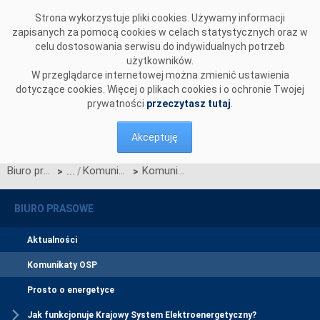
Przejdź do komentarzy
Strona wykorzystuje pliki cookies. Używamy informacji
zapisanych za pomocą cookies w celach statystycznych oraz w
celu dostosowania serwisu do indywidualnych potrzeb
użytkowników.
W przeglądarce internetowej można zmienić ustawienia
dotyczące cookies. Więcej o plikach cookies i o ochronie Twojej
prywatności
przeczytasz tutaj
.
Akceptuję
Biuro prasowe
Komunikaty OSP
Komunikat OSP dotyczący zawieszenia procesu Jednolitego łączenia Rynków Dnia Bieżącego w dn. 26.10.2025
>
>
BIURO PRASOWE
Aktualności
Komunikaty OSP
Prosto o energetyce
Jak funkcjonuje Krajowy System Elektroenergetyczny?