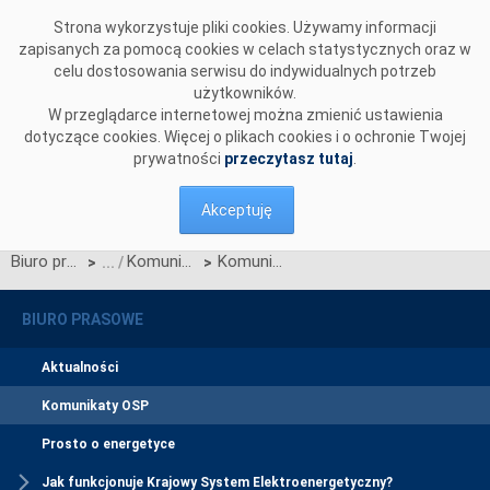
Przejdź do komentarzy
Strona wykorzystuje pliki cookies. Używamy informacji
zapisanych za pomocą cookies w celach statystycznych oraz w
celu dostosowania serwisu do indywidualnych potrzeb
użytkowników.
W przeglądarce internetowej można zmienić ustawienia
dotyczące cookies. Więcej o plikach cookies i o ochronie Twojej
prywatności
przeczytasz tutaj
.
Akceptuję
Biuro prasowe
Komunikaty OSP
Komunikat OSP dotyczący zawieszenia procesu Jednolitego łączenia Rynków Dnia Bieżącego w dniu 07.02.2024.
>
>
BIURO PRASOWE
Aktualności
Komunikaty OSP
Prosto o energetyce
Jak funkcjonuje Krajowy System Elektroenergetyczny?