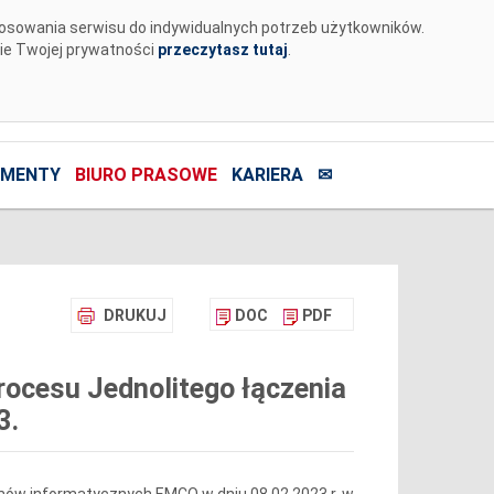
tosowania serwisu do indywidualnych potrzeb użytkowników.
nie Twojej prywatności
przeczytasz tutaj
.
MENTY
BIURO PRASOWE
KARIERA
✉
DRUKUJ
DOC
PDF
ocesu Jednolitego łączenia
3.
mów informatycznych EMCO w dniu 08.02.2023 r. w