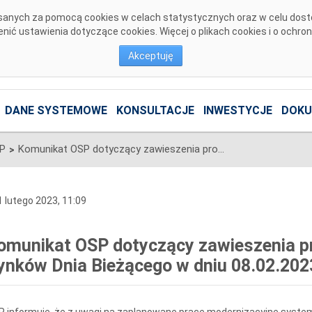
pisanych za pomocą cookies w celach statystycznych oraz w celu dos
ić ustawienia dotyczące cookies. Więcej o plikach cookies i o ochro
Akceptuję
DANE SYSTEMOWE
KONSULTACJE
INWESTYCJE
DOKU
SP
Komunikat OSP dotyczący zawieszenia procesu Jednolitego łączenia Rynków Dnia Bieżącego w dniu 08.02.2023.
>
 lutego 2023, 11:09
omunikat OSP dotyczący zawieszenia pr
ynków Dnia Bieżącego w dniu 08.02.202
 informuje, że z uwagi na zaplanowane prace modernizacyjne syste