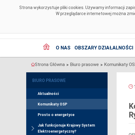
Przejdź do komentarzy
Strona wykorzystuje pliki cookies. Używamy informacji za
W przeglądarce internetowej można zmien
O NAS
OBSZARY DZIAŁALNOŚCI
Strona Główna
Biuro prasowe
Komunikaty O
>
>
BIURO PRASOWE
1
Aktualności
K
Komunikaty OSP
R
Prosto o energetyce
Jak funkcjonuje Krajowy System
Elektroenergetyczny?
OSP