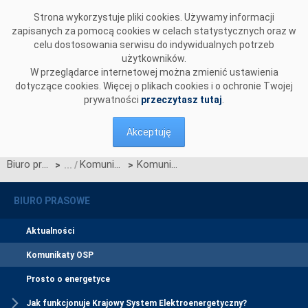
Przejdź do komentarzy
Strona wykorzystuje pliki cookies. Używamy informacji
zapisanych za pomocą cookies w celach statystycznych oraz w
celu dostosowania serwisu do indywidualnych potrzeb
użytkowników.
W przeglądarce internetowej można zmienić ustawienia
dotyczące cookies. Więcej o plikach cookies i o ochronie Twojej
prywatności
przeczytasz tutaj
.
Akceptuję
Biuro prasowe
Komunikaty OSP
Komunikat OSP dotyczący zawieszenia procesu Jednolitego łączenia Rynków Dnia Bieżącego w dniu 09.10.2024.
>
>
BIURO PRASOWE
Aktualności
Komunikaty OSP
Prosto o energetyce
Jak funkcjonuje Krajowy System Elektroenergetyczny?