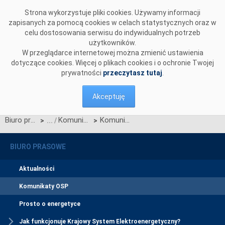
Przejdź do komentarzy
Strona wykorzystuje pliki cookies. Używamy informacji
zapisanych za pomocą cookies w celach statystycznych oraz w
celu dostosowania serwisu do indywidualnych potrzeb
użytkowników.
W przeglądarce internetowej można zmienić ustawienia
dotyczące cookies. Więcej o plikach cookies i o ochronie Twojej
prywatności
przeczytasz tutaj
.
Akceptuję
Biuro prasowe
Komunikaty OSP
Komunikat OSP dotyczący zawieszenia procesu Jednolitego łączenia Rynków Dnia Bieżącego w dniu 10.06.2024.
>
>
BIURO PRASOWE
Aktualności
Komunikaty OSP
Prosto o energetyce
Jak funkcjonuje Krajowy System Elektroenergetyczny?