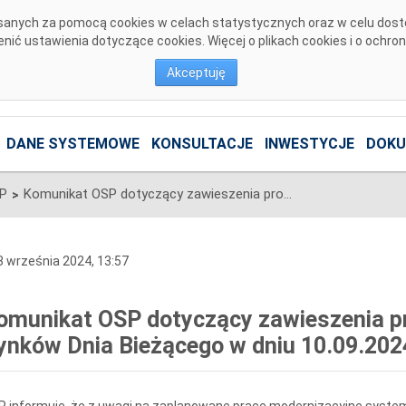
pisanych za pomocą cookies w celach statystycznych oraz w celu dos
ić ustawienia dotyczące cookies. Więcej o plikach cookies i o ochro
Akceptuję
DANE SYSTEMOWE
KONSULTACJE
INWESTYCJE
DOKU
SP
Komunikat OSP dotyczący zawieszenia procesu Jednolitego łączenia Rynków Dnia Bieżącego w dniu 10.09.2024.
>
 września 2024, 13:57
omunikat OSP dotyczący zawieszenia pr
ynków Dnia Bieżącego w dniu 10.09.202
 informuje, że z uwagi na zaplanowane prace modernizacyjne system