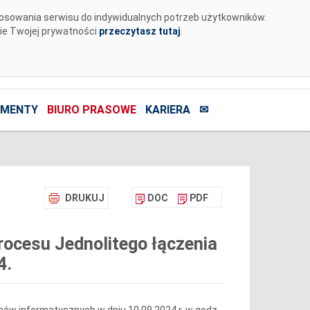
tosowania serwisu do indywidualnych potrzeb użytkowników.
nie Twojej prywatności
przeczytasz tutaj
.
MENTY
BIURO PRASOWE
KARIERA
✉
DRUKUJ
DOC
PDF
ocesu Jednolitego łączenia
4.
ów informatycznych w dniu 10.09.2024 r. w godz.