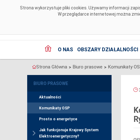
Przejdź do komentarzy
Strona wykorzystuje pliki cookies. Używamy informacji za
W przeglądarce internetowej można zmien
O NAS
OBSZARY DZIAŁALNOŚCI
Strona Główna
Biuro prasowe
Komunikaty O
>
>
BIURO PRASOWE
3
Aktualności
K
Komunikaty OSP
R
Prosto o energetyce
Jak funkcjonuje Krajowy System
Elektroenergetyczny?
OSP