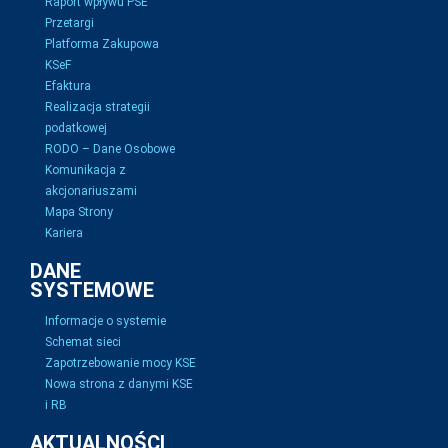
Raport wpływu PSE
Przetargi
Platforma Zakupowa
KSeF
Efaktura
Realizacja strategii
podatkowej
RODO – Dane Osobowe
Komunikacja z
akcjonariuszami
Mapa Strony
Kariera
DANE
SYSTEMOWE
Informacje o systemie
Schemat sieci
Zapotrzebowanie mocy KSE
Nowa strona z danymi KSE
i RB
AKTUALNOŚCI