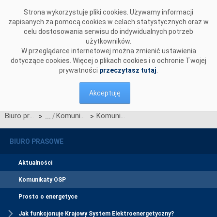
Przejdź do komentarzy
Strona wykorzystuje pliki cookies. Używamy informacji
zapisanych za pomocą cookies w celach statystycznych oraz w
celu dostosowania serwisu do indywidualnych potrzeb
użytkowników.
W przeglądarce internetowej można zmienić ustawienia
dotyczące cookies. Więcej o plikach cookies i o ochronie Twojej
prywatności
przeczytasz tutaj
.
Akceptuję
Biuro prasowe
Komunikaty OSP
Komunikat OSP dotyczący zawieszenia procesu Jednolitego łączenia Rynków Dnia Bieżącego w dniu 13.11.2023.
>
>
BIURO PRASOWE
Aktualności
Komunikaty OSP
Prosto o energetyce
Jak funkcjonuje Krajowy System Elektroenergetyczny?