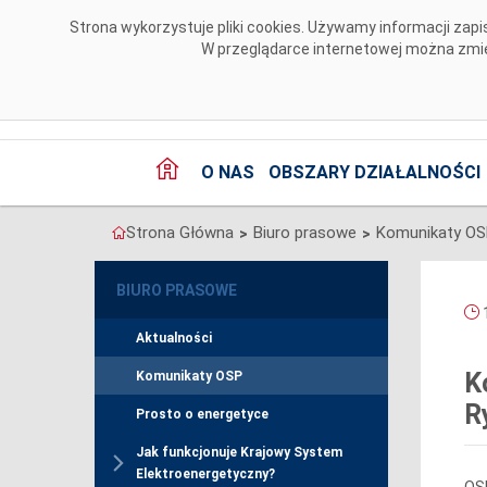
Przejdź do komentarzy
Strona wykorzystuje pliki cookies. Używamy informacji za
W przeglądarce internetowej można zmien
O NAS
OBSZARY DZIAŁALNOŚCI
Strona Główna
Biuro prasowe
Komunikaty O
>
>
BIURO PRASOWE
1
Aktualności
K
Komunikaty OSP
R
Prosto o energetyce
Jak funkcjonuje Krajowy System
Elektroenergetyczny?
OSP