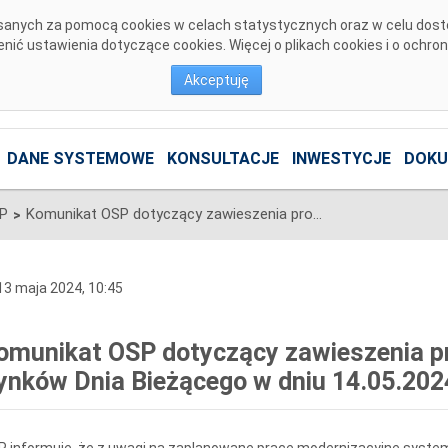
pisanych za pomocą cookies w celach statystycznych oraz w celu dos
ić ustawienia dotyczące cookies. Więcej o plikach cookies i o ochro
Akceptuję
DANE SYSTEMOWE
KONSULTACJE
INWESTYCJE
DOKU
SP
Komunikat OSP dotyczący zawieszenia procesu Jednolitego łączenia Rynków Dnia Bieżącego w dniu 14.05.2024.
>
3 maja 2024, 10:45
omunikat OSP dotyczący zawieszenia pr
ynków Dnia Bieżącego w dniu 14.05.202
 informuje, że z uwagi na zaplanowane prace modernizacyjne system