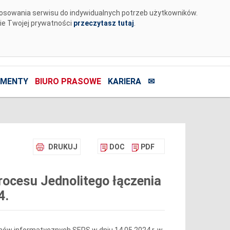
tosowania serwisu do indywidualnych potrzeb użytkowników.
nie Twojej prywatności
przeczytasz tutaj
.
MENTY
BIURO PRASOWE
KARIERA
✉
DRUKUJ
DOC
PDF
ocesu Jednolitego łączenia
4.
ów informatycznych SEPS w dniu 14.05.2024 r. w