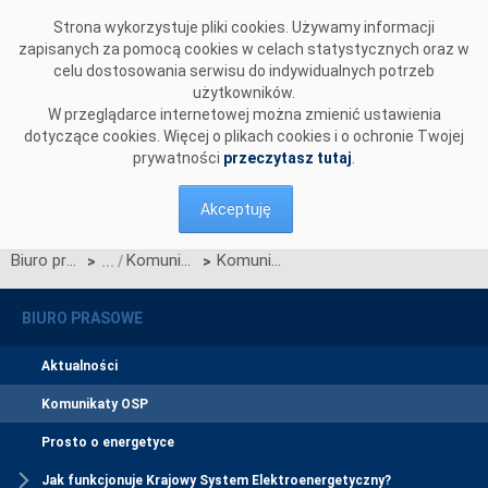
Przejdź do komentarzy
Strona wykorzystuje pliki cookies. Używamy informacji
zapisanych za pomocą cookies w celach statystycznych oraz w
celu dostosowania serwisu do indywidualnych potrzeb
użytkowników.
W przeglądarce internetowej można zmienić ustawienia
dotyczące cookies. Więcej o plikach cookies i o ochronie Twojej
prywatności
przeczytasz tutaj
.
Akceptuję
Biuro prasowe
Komunikaty OSP
Komunikat OSP dotyczący zawieszenia procesu Jednolitego łączenia Rynków Dnia Bieżącego w dniu 14.09.2021.
>
>
BIURO PRASOWE
Aktualności
Komunikaty OSP
Prosto o energetyce
Jak funkcjonuje Krajowy System Elektroenergetyczny?