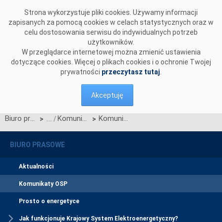
Przejdź do komentarzy
Strona wykorzystuje pliki cookies. Używamy informacji
zapisanych za pomocą cookies w celach statystycznych oraz w
celu dostosowania serwisu do indywidualnych potrzeb
użytkowników.
W przeglądarce internetowej można zmienić ustawienia
dotyczące cookies. Więcej o plikach cookies i o ochronie Twojej
prywatności
przeczytasz tutaj
.
Akceptuję
Biuro prasowe
Komunikaty OSP
Komunikat OSP dotyczący zawieszenia procesu Jednolitego łączenia Rynków Dnia Bieżącego w dniu 14.11.2023.
>
>
BIURO PRASOWE
Aktualności
Komunikaty OSP
Prosto o energetyce
Jak funkcjonuje Krajowy System Elektroenergetyczny?