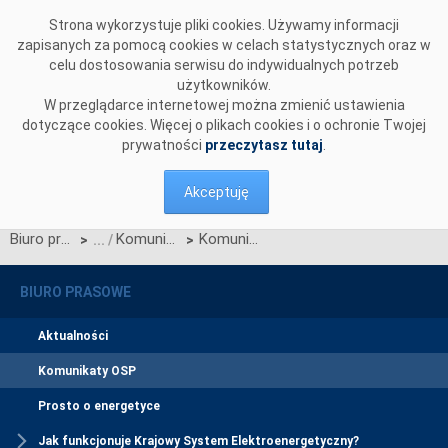
Przejdź do komentarzy
Strona wykorzystuje pliki cookies. Używamy informacji
zapisanych za pomocą cookies w celach statystycznych oraz w
celu dostosowania serwisu do indywidualnych potrzeb
użytkowników.
W przeglądarce internetowej można zmienić ustawienia
dotyczące cookies. Więcej o plikach cookies i o ochronie Twojej
prywatności
przeczytasz tutaj
.
Akceptuję
Biuro prasowe
Komunikaty OSP
Komunikat OSP dotyczący zawieszenia procesu Jednolitego łączenia Rynków Dnia Bieżącego w dniu 15.08.2022.
>
>
BIURO PRASOWE
Aktualności
Komunikaty OSP
Prosto o energetyce
Jak funkcjonuje Krajowy System Elektroenergetyczny?