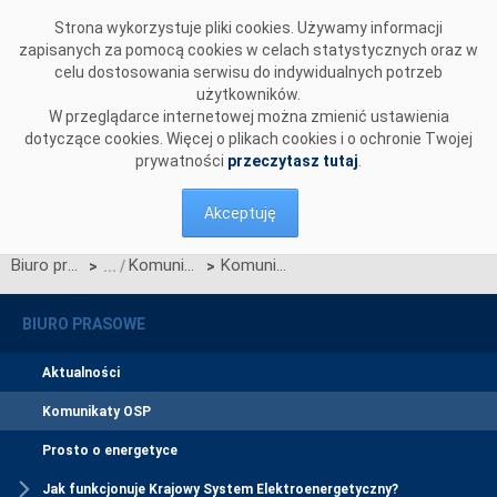
Przejdź do komentarzy
Strona wykorzystuje pliki cookies. Używamy informacji
zapisanych za pomocą cookies w celach statystycznych oraz w
celu dostosowania serwisu do indywidualnych potrzeb
użytkowników.
W przeglądarce internetowej można zmienić ustawienia
dotyczące cookies. Więcej o plikach cookies i o ochronie Twojej
prywatności
przeczytasz tutaj
.
Akceptuję
Biuro prasowe
Komunikaty OSP
Komunikat OSP dotyczący zawieszenia procesu Jednolitego łączenia Rynków Dnia Bieżącego w dniu 16.05.2024.
>
>
BIURO PRASOWE
Aktualności
Komunikaty OSP
Prosto o energetyce
Jak funkcjonuje Krajowy System Elektroenergetyczny?