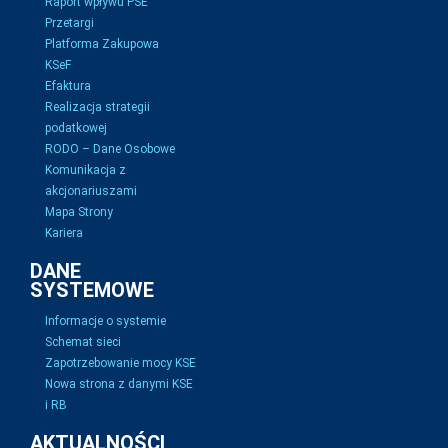
Raport wpływu PSE
Przetargi
Platforma Zakupowa
KSeF
Efaktura
Realizacja strategii
podatkowej
RODO – Dane Osobowe
Komunikacja z
akcjonariuszami
Mapa Strony
Kariera
DANE
SYSTEMOWE
Informacje o systemie
Schemat sieci
Zapotrzebowanie mocy KSE
Nowa strona z danymi KSE
i RB
AKTUALNOŚCI