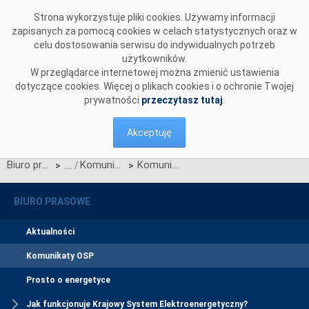
Przejdź do komentarzy
Strona wykorzystuje pliki cookies. Używamy informacji
zapisanych za pomocą cookies w celach statystycznych oraz w
celu dostosowania serwisu do indywidualnych potrzeb
użytkowników.
W przeglądarce internetowej można zmienić ustawienia
dotyczące cookies. Więcej o plikach cookies i o ochronie Twojej
prywatności
przeczytasz tutaj
.
Akceptuję
Biuro prasowe
Komunikaty OSP
Komunikat OSP dotyczący zawieszenia procesu Jednolitego łączenia Rynków Dnia Bieżącego w dniu 16.10.2025.
>
>
BIURO PRASOWE
Aktualności
Komunikaty OSP
Prosto o energetyce
Jak funkcjonuje Krajowy System Elektroenergetyczny?