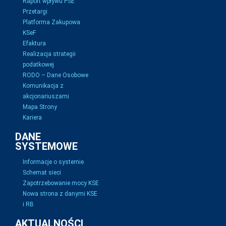
Raport wpływu PSE
Przetargi
Platforma Zakupowa
KSeF
Efaktura
Realizacja strategii
podatkowej
RODO – Dane Osobowe
Komunikacja z
akcjonariuszami
Mapa Strony
Kariera
DANE
SYSTEMOWE
Informacje o systemie
Schemat sieci
Zapotrzebowanie mocy KSE
Nowa strona z danymi KSE
i RB
AKTUALNOŚCI