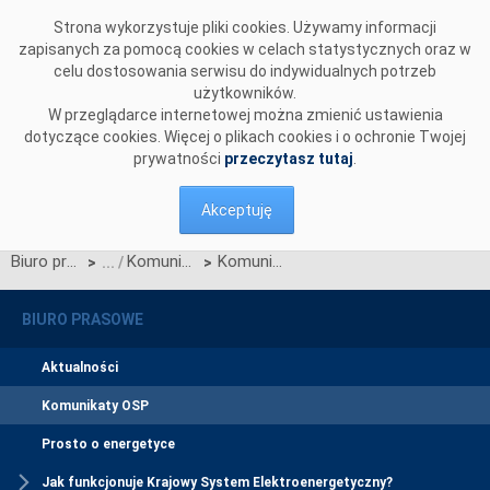
Przejdź do komentarzy
Strona wykorzystuje pliki cookies. Używamy informacji
zapisanych za pomocą cookies w celach statystycznych oraz w
celu dostosowania serwisu do indywidualnych potrzeb
użytkowników.
W przeglądarce internetowej można zmienić ustawienia
dotyczące cookies. Więcej o plikach cookies i o ochronie Twojej
prywatności
przeczytasz tutaj
.
Akceptuję
Biuro prasowe
Komunikaty OSP
Komunikat OSP dotyczący zawieszenia procesu Jednolitego łączenia Rynków Dnia Bieżącego w dniu 17.12.2024.
>
>
BIURO PRASOWE
Aktualności
Komunikaty OSP
Prosto o energetyce
Jak funkcjonuje Krajowy System Elektroenergetyczny?