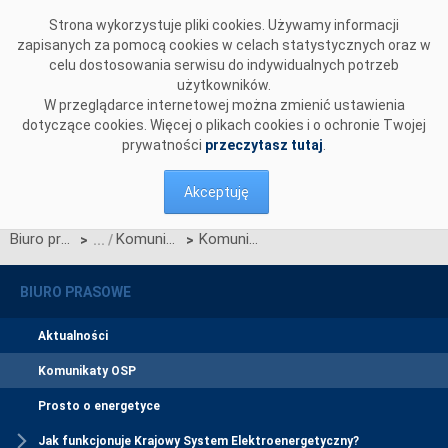
Przejdź do komentarzy
Strona wykorzystuje pliki cookies. Używamy informacji
zapisanych za pomocą cookies w celach statystycznych oraz w
celu dostosowania serwisu do indywidualnych potrzeb
użytkowników.
W przeglądarce internetowej można zmienić ustawienia
dotyczące cookies. Więcej o plikach cookies i o ochronie Twojej
prywatności
przeczytasz tutaj
.
Akceptuję
Biuro prasowe
Komunikaty OSP
Komunikat OSP dotyczący zawieszenia procesu Jednolitego łączenia Rynków Dnia Bieżącego w dniu 17.12.2024.
>
>
BIURO PRASOWE
Aktualności
Komunikaty OSP
Prosto o energetyce
Jak funkcjonuje Krajowy System Elektroenergetyczny?