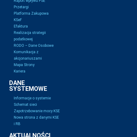
Raport wpływu PSE
Przetargi
Platforma Zakupowa
KSeF
Efaktura
Realizacja strategii
podatkowej
RODO – Dane Osobowe
Komunikacja z
akcjonariuszami
Mapa Strony
Kariera
DANE
SYSTEMOWE
Informacje o systemie
Schemat sieci
Zapotrzebowanie mocy KSE
Nowa strona z danymi KSE
i RB
AKTUALNOŚCI