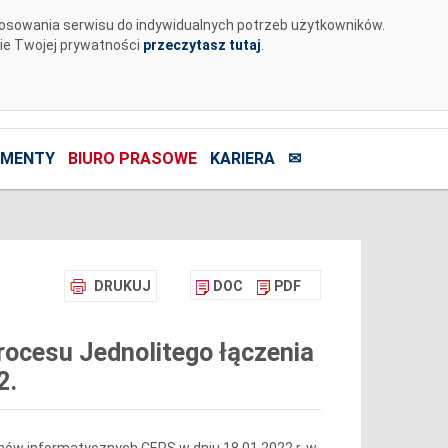
tosowania serwisu do indywidualnych potrzeb użytkowników.
nie Twojej prywatności
przeczytasz tutaj
.
MENTY
BIURO PRASOWE
KARIERA
✉
DRUKUJ
DOC
PDF
ocesu Jednolitego łączenia
2.
ów informatycznych CEPS w dniu 18.01.2022 r. w