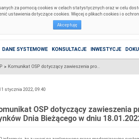
pisanych za pomocą cookies w celach statystycznych oraz w celu dos
ić ustawienia dotyczące cookies. Więcej o plikach cookies i o ochro
Akceptuję
DANE SYSTEMOWE
KONSULTACJE
INWESTYCJE
DOKU
SP
Komunikat OSP dotyczący zawieszenia procesu Jednolitego łączenia Rynków Dnia Bieżącego w dniu 18.01.2022.
>
1 stycznia 2022, 09:40
omunikat OSP dotyczący zawieszenia pr
ynków Dnia Bieżącego w dniu 18.01.202
 informuje, że z uwagi na zaplanowane prace modernizacyjne system