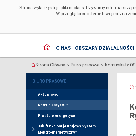
Przejdź do komentarzy
Strona wykorzystuje pliki cookies. Używamy informacji za
W przeglądarce internetowej można zmien
O NAS
OBSZARY DZIAŁALNOŚCI
Strona Główna
Biuro prasowe
Komunikaty O
>
>
BIURO PRASOWE
1
Aktualności
K
Komunikaty OSP
R
Prosto o energetyce
Jak funkcjonuje Krajowy System
Elektroenergetyczny?
OSP