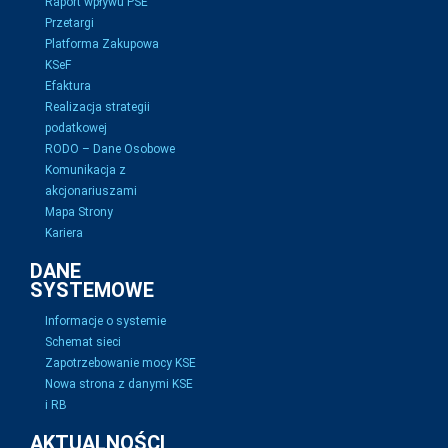
Raport wpływu PSE
Przetargi
Platforma Zakupowa
KSeF
Efaktura
Realizacja strategii
podatkowej
RODO – Dane Osobowe
Komunikacja z
akcjonariuszami
Mapa Strony
Kariera
DANE
SYSTEMOWE
Informacje o systemie
Schemat sieci
Zapotrzebowanie mocy KSE
Nowa strona z danymi KSE
i RB
AKTUALNOŚCI