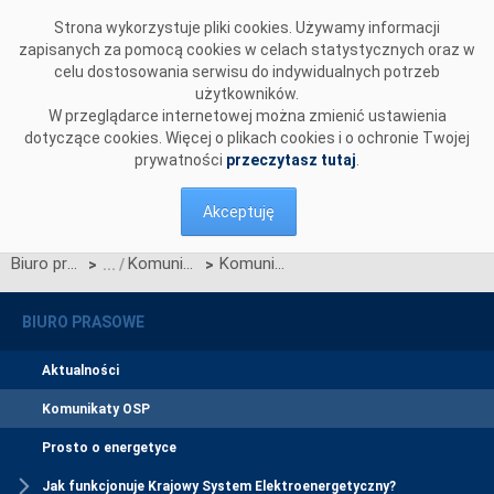
Przejdź do komentarzy
Strona wykorzystuje pliki cookies. Używamy informacji
zapisanych za pomocą cookies w celach statystycznych oraz w
celu dostosowania serwisu do indywidualnych potrzeb
użytkowników.
W przeglądarce internetowej można zmienić ustawienia
dotyczące cookies. Więcej o plikach cookies i o ochronie Twojej
prywatności
przeczytasz tutaj
.
Akceptuję
Biuro prasowe
Komunikaty OSP
Komunikat OSP dotyczący zawieszenia procesu Jednolitego łączenia Rynków Dnia Bieżącego w dniu 18.02.2025.
>
>
BIURO PRASOWE
Aktualności
Komunikaty OSP
Prosto o energetyce
Jak funkcjonuje Krajowy System Elektroenergetyczny?