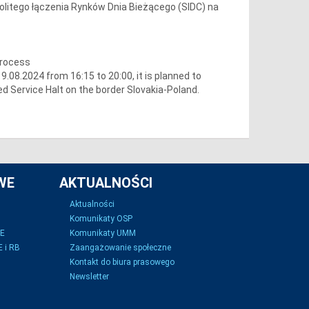
olitego łączenia Rynków Dnia Bieżącego (SIDC) na
process
08.2024 from 16:15 to 20:00, it is planned to
d Service Halt on the border Slovakia-Poland.
WE
AKTUALNOŚCI
Aktualności
Komunikaty OSP
SE
Komunikaty UMM
 i RB
Zaangażowanie społeczne
Kontakt do biura prasowego
Newsletter