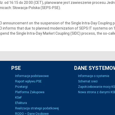
z. od 16:15 do 20:00 (CET), planowane jest zawieszenie procesu Jedn
nicach: Słowacja-Polska (SEPS-PSE).
 announcement on the suspension of the Single Intra-Day Coupling 
 informs that due to planned modernization of SEPS IT systems on 19.
pend the Single Intra-Day Market Coupling (SIDC) process, the so-calle
PSE
DANE SYSTEMO
Informacje podstawowe
Informacje o systemie
Raport wpływu PSE
Schemat sieci
Przetargi
Zapotrzebowanie mocy K
Platforma Zakupowa
Nowa strona z danymi KSE
KSeF
Efaktura
Realizacja strategii podatkowej
RODO – Dane Osobowe