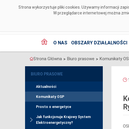
Przejdź do komentarzy
Strona wykorzystuje pliki cookies. Używamy informacji za
W przeglądarce internetowej można zmien
O NAS
OBSZARY DZIAŁALNOŚCI
Strona Główna
Biuro prasowe
Komunikaty O
>
>
BIURO PRASOWE
1
Aktualności
K
Komunikaty OSP
R
Prosto o energetyce
Jak funkcjonuje Krajowy System
Elektroenergetyczny?
OSP