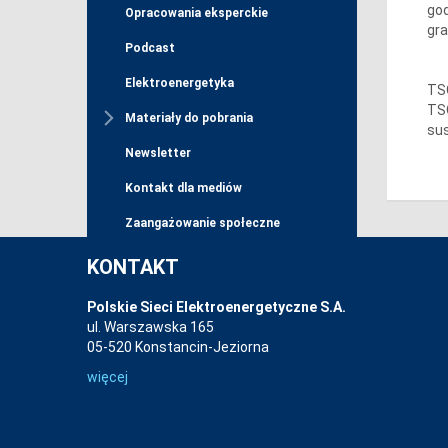
god
Opracowania eksperckie
gra
Podcast
Elektroenergetyka
TSO
TSO
Materiały do pobrania
sus
Newsletter
Kontakt dla mediów
Zaangażowanie społeczne
KONTAKT
Chcesz być na bieżąco
Polskie Sieci Elektroenergetyczne S.A.
z informacjami od PSE?
ul. Warszawska 165
Zapisz się do newslettera lub
05-520 Konstancin-Jeziorna
skorzystaj z naszych kanałów RSS.
więcej
więcej...