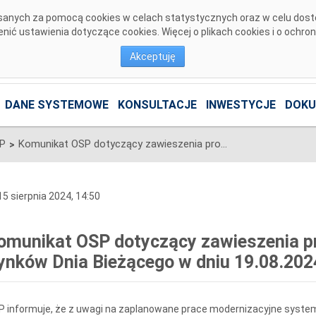
pisanych za pomocą cookies w celach statystycznych oraz w celu dos
ić ustawienia dotyczące cookies. Więcej o plikach cookies i o ochro
Akceptuję
DANE SYSTEMOWE
KONSULTACJE
INWESTYCJE
DOKU
SP
Komunikat OSP dotyczący zawieszenia procesu Jednolitego łączenia Rynków Dnia Bieżącego w dniu 19.08.2024.
>
5 sierpnia 2024, 14:50
omunikat OSP dotyczący zawieszenia pr
ynków Dnia Bieżącego w dniu 19.08.202
 informuje, że z uwagi na zaplanowane prace modernizacyjne system