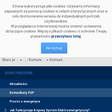
Przejdź do komentarzy
Strona wykorzystuje pliki cookies. Używamy informacji
zapisanych za pomocą cookies w celach statystycznych oraz w
celu dostosowania serwisu do indywidualnych potrzeb
użytkowników.
W przeglądarce internetowej można zmienić ustawienia
dotyczące cookies. Więcej o plikach cookies i o ochronie Twojej
prywatności
przeczytasz tutaj
.
Akceptuję
Biuro prasowe
Komunikaty OSP
Komunikat OSP dotyczący zawieszenia procesu Jednolitego łączenia Rynków Dnia Bieżącego w dniu 20.06.2023.
>
>
BIURO PRASOWE
Aktualności
Komunikaty OSP
Prosto o energetyce
Jak funkcjonuje Krajowy System Elektroenergetyczny?