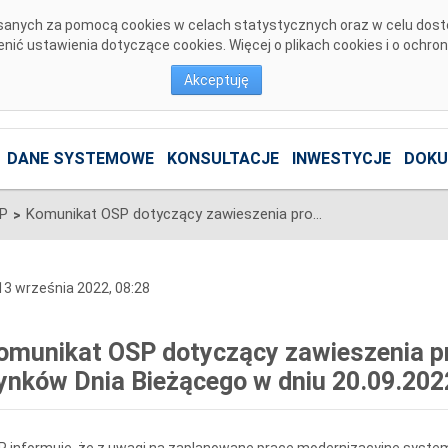
pisanych za pomocą cookies w celach statystycznych oraz w celu dos
ić ustawienia dotyczące cookies. Więcej o plikach cookies i o ochro
Akceptuję
DANE SYSTEMOWE
KONSULTACJE
INWESTYCJE
DOKU
SP
Komunikat OSP dotyczący zawieszenia procesu Jednolitego łączenia Rynków Dnia Bieżącego w dniu 20.09.2022.
>
3 września 2022, 08:28
omunikat OSP dotyczący zawieszenia pr
ynków Dnia Bieżącego w dniu 20.09.202
 informuje, że z uwagi na zaplanowane prace modernizacyjne system