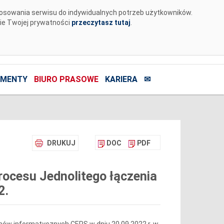
tosowania serwisu do indywidualnych potrzeb użytkowników.
nie Twojej prywatności
przeczytasz tutaj
.
MENTY
BIURO PRASOWE
KARIERA
✉
DRUKUJ
DOC
PDF
ocesu Jednolitego łączenia
2.
ów informatycznych CEPS w dniu 20.09.2022 r. w