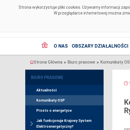
Przejdź do komentarzy
Strona wykorzystuje pliki cookies. Używamy informacji za
W przeglądarce internetowej można zmien
O NAS
OBSZARY DZIAŁALNOŚCI
Strona Główna
Biuro prasowe
Komunikaty O
>
>
BIURO PRASOWE
1
Aktualności
K
Komunikaty OSP
R
Prosto o energetyce
Jak funkcjonuje Krajowy System
Elektroenergetyczny?
OSP