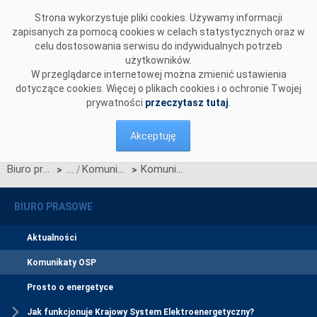
Przejdź do komentarzy
Strona wykorzystuje pliki cookies. Używamy informacji
zapisanych za pomocą cookies w celach statystycznych oraz w
celu dostosowania serwisu do indywidualnych potrzeb
użytkowników.
W przeglądarce internetowej można zmienić ustawienia
dotyczące cookies. Więcej o plikach cookies i o ochronie Twojej
prywatności
przeczytasz tutaj
.
Akceptuję
Biuro prasowe
Komunikaty OSP
Komunikat OSP dotyczący zawieszenia procesu Jednolitego łączenia Rynków Dnia Bieżącego w dniu 20.11.2024.
>
>
BIURO PRASOWE
Aktualności
Komunikaty OSP
Prosto o energetyce
Jak funkcjonuje Krajowy System Elektroenergetyczny?