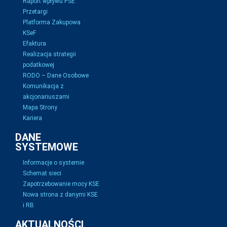
Raport wpływu PSE
Przetargi
Platforma Zakupowa
KSeF
Efaktura
Realizacja strategii
podatkowej
RODO – Dane Osobowe
Komunikacja z
akcjonariuszami
Mapa Strony
Kariera
DANE
SYSTEMOWE
Informacje o systemie
Schemat sieci
Zapotrzebowanie mocy KSE
Nowa strona z danymi KSE
i RB
AKTUALNOŚCI