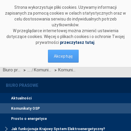
Przejdź do komentarzy
Strona wykorzystuje pliki cookies. Używamy informacji
zapisanych za pomocą cookies w celach statystycznych oraz w
celu dostosowania serwisu do indywidualnych potrzeb
użytkowników.
W przeglądarce internetowej można zmienić ustawienia
dotyczące cookies. Więcej o plikach cookies i o ochronie Twojej
prywatności
przeczytasz tutaj
.
Akceptuję
Biuro prasowe
Komunikaty OSP
Komunikat OSP dotyczący zawieszenia procesu Jednolitego łączenia Rynków Dnia Bieżącego w dniu 21.01.2025.
>
>
BIURO PRASOWE
Aktualności
Komunikaty OSP
Prosto o energetyce
Jak funkcjonuje Krajowy System Elektroenergetyczny?