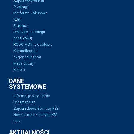
Raport wpływu PSE
Przetargi
Platforma Zakupowa
KSeF
Efaktura
Realizacja strategii
podatkowej
RODO – Dane Osobowe
Komunikacja z
akcjonariuszami
Mapa Strony
Kariera
DANE
SYSTEMOWE
Informacje o systemie
Schemat sieci
Zapotrzebowanie mocy KSE
Nowa strona z danymi KSE
i RB
AKTUALNOŚCI